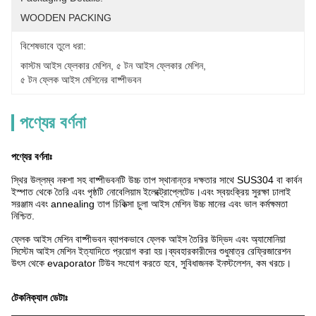
WOODEN PACKING
বিশেষভাবে তুলে ধরা:
কাস্টম আইস ফ্লেকার মেশিন
, 
৫ টন আইস ফ্লেকার মেশিন
, 
৫ টন ফ্লেক আইস মেশিনের বাষ্পীভবন
পণ্যের বর্ণনা
পণ্যের বর্ণনাঃ
স্থির উল্লম্ব নকশা সহ বাষ্পীভবনটি উচ্চ তাপ স্থানান্তর দক্ষতার সাথে SUS304 বা কার্বন
ইস্পাত থেকে তৈরি এবং পৃষ্ঠটি নোবেলিয়াম ইলেক্ট্রোপ্লেটেড।এবং স্বয়ংক্রিয় সুরক্ষা ঢালাই
সরঞ্জাম এবং annealing তাপ চিকিত্সা চুলা আইস মেশিন উচ্চ মানের এবং ভাল কর্মক্ষমতা
নিশ্চিত.
ফ্লেক আইস মেশিন বাষ্পীভবন ব্যাপকভাবে ফ্লেক আইস তৈরির উদ্ভিদ এবং অ্যামোনিয়া
সিস্টেম আইস মেশিন ইত্যাদিতে প্রয়োগ করা হয়।ব্যবহারকারীদের শুধুমাত্র রেফ্রিজারেশন
উৎস থেকে evaporator টিউব সংযোগ করতে হবে, সুবিধাজনক ইনস্টলেশন, কম খরচে।
টেকনিক্যাল ডেটাঃ