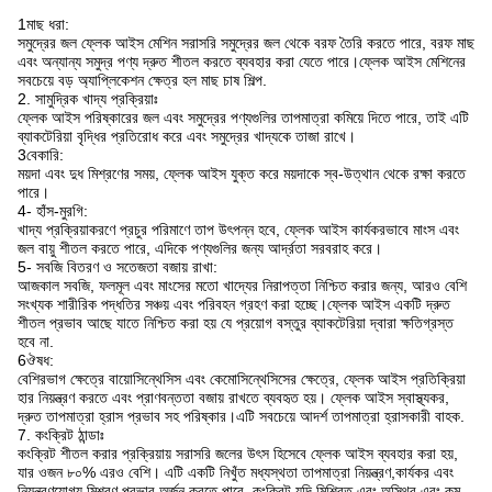
1মাছ ধরা:
সমুদ্রের জল ফ্লেক আইস মেশিন সরাসরি সমুদ্রের জল থেকে বরফ তৈরি করতে পারে, বরফ মাছ
এবং অন্যান্য সমুদ্র পণ্য দ্রুত শীতল করতে ব্যবহার করা যেতে পারে।ফ্লেক আইস মেশিনের
সবচেয়ে বড় অ্যাপ্লিকেশন ক্ষেত্র হল মাছ চাষ শিল্প.
2. সামুদ্রিক খাদ্য প্রক্রিয়াঃ
ফ্লেক আইস পরিষ্কারের জল এবং সমুদ্রের পণ্যগুলির তাপমাত্রা কমিয়ে দিতে পারে, তাই এটি
ব্যাকটেরিয়া বৃদ্ধির প্রতিরোধ করে এবং সমুদ্রের খাদ্যকে তাজা রাখে।
3বেকারি:
ময়দা এবং দুধ মিশ্রণের সময়, ফ্লেক আইস যুক্ত করে ময়দাকে স্ব-উত্থান থেকে রক্ষা করতে
পারে।
4- হাঁস-মুরগি:
খাদ্য প্রক্রিয়াকরণে প্রচুর পরিমাণে তাপ উৎপন্ন হবে, ফ্লেক আইস কার্যকরভাবে মাংস এবং
জল বায়ু শীতল করতে পারে, এদিকে পণ্যগুলির জন্য আর্দ্রতা সরবরাহ করে।
5- সবজি বিতরণ ও সতেজতা বজায় রাখা:
আজকাল সবজি, ফলমূল এবং মাংসের মতো খাদ্যের নিরাপত্তা নিশ্চিত করার জন্য, আরও বেশি
সংখ্যক শারীরিক পদ্ধতির সঞ্চয় এবং পরিবহন গ্রহণ করা হচ্ছে।ফ্লেক আইস একটি দ্রুত
শীতল প্রভাব আছে যাতে নিশ্চিত করা হয় যে প্রয়োগ বস্তুর ব্যাকটেরিয়া দ্বারা ক্ষতিগ্রস্ত
হবে না.
6ঔষধ:
বেশিরভাগ ক্ষেত্রে বায়োসিন্থেসিস এবং কেমোসিন্থেসিসের ক্ষেত্রে, ফ্লেক আইস প্রতিক্রিয়া
হার নিয়ন্ত্রণ করতে এবং প্রাণবন্ততা বজায় রাখতে ব্যবহৃত হয়। ফ্লেক আইস স্বাস্থ্যকর,
দ্রুত তাপমাত্রা হ্রাস প্রভাব সহ পরিষ্কার।এটি সবচেয়ে আদর্শ তাপমাত্রা হ্রাসকারী বাহক.
7. কংক্রিট ঠান্ডাঃ
কংক্রিট শীতল করার প্রক্রিয়ায় সরাসরি জলের উৎস হিসেবে ফ্লেক আইস ব্যবহার করা হয়,
যার ওজন ৮০% এরও বেশি। এটি একটি নিখুঁত মধ্যস্থতা তাপমাত্রা নিয়ন্ত্রণ,কার্যকর এবং
নিয়ন্ত্রণযোগ্য মিশ্রণ প্রভাব অর্জন করতে পারে. কংক্রিট যদি মিশ্রিত এবং অস্থির এবং কম