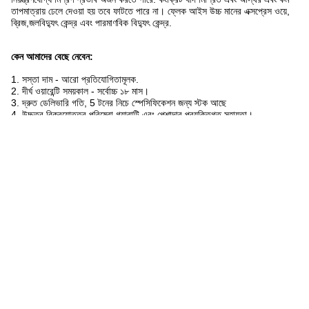
তাপমাত্রায় ঢেলে দেওয়া হয় তবে ফাটতে পারে না। ফ্লেক আইস উচ্চ মানের এক্সপ্রেস ওয়ে,
ব্রিজ,জলবিদ্যুৎ কেন্দ্র এবং পারমাণবিক বিদ্যুৎ কেন্দ্র.
কেন আমাদের বেছে নেবেন:
1. সস্তা দাম - আরো প্রতিযোগিতামূলক.
2. দীর্ঘ ওয়ারেন্টি সময়কাল - সর্বোচ্চ ১৮ মাস।
3. দ্রুত ডেলিভারি গতি, 5 টনের নিচে স্পেসিফিকেশন জন্য স্টক আছে
4. উচ্চতর বিক্রয়োত্তর পরিষেবা গ্যারান্টি এবং পেশাদার প্রযুক্তিগত সহায়তা।
5. পররাষ্ট্র বাণিজ্য কোম্পানি চেয়ে আরো কঠোর মান নিশ্চিতকরণ, পাস সিই, SGS এবং BV
বিশ্ব বিখ্যাত তিনটি প্রধান সার্টিফিকেশন
6. এবং সবচেয়ে গুরুত্বপূর্ণঃ কয়েক আইস মেশিন evaporator নেতৃস্থানীয় এবং পেশাদারী
নির্মাতারা যারা স্ব উত্পাদন ক্ষমতা আছে এক হিসাবে,আমরা অনেক রেফ্রিজারেশন কোম্পানি এবং
প্রতিপক্ষের জন্য এটি প্রদানআমাদের ফ্লেক আইস বাষ্পীভবন এবং অন্যান্য রেফ্রিজারেটিং
আনুষাঙ্গিকগুলির সাথে আইস মেশিনটি একত্রিত করতে হবে। আমাদের ফ্লেক আইস
বাষ্পীভবনগুলি দেশ এবং বিদেশে উষ্ণভাবে স্বাগত জানানো হয়।
ট্যাগ:
আইস ফ্লেক বাষ্পীভবন
আইস ফ্লেকার মেশিন
ফ্লেক আইস মেশিনের বাষ্পীভবন