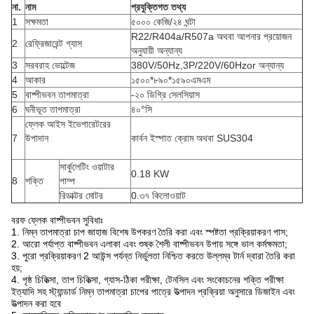
না.
নাম
প্রযুক্তিগত তথ্য
1
সক্ষমতা
৫০০০ কেজি/২৪ ঘন্টা
R22/R404a/R507a অথবা আপনার প্রয়োজন
2
রেফ্রিজারেন্ট গ্যাস
অনুযায়ী অন্যান্য
3
সরবরাহ ভোল্টেজ
380V/50Hz,3P/220V/60Hzor অন্যান্য
4
আকার
১৫০০*৮৯০*১৫৯০এমএম
5
বাষ্পীভবন তাপমাত্রা
-২০ ডিগ্রি সেলসিয়াস
6
ঘনীভূত তাপমাত্রা
৪০°সি
ফ্লেক আইস ইভেপারেটরের
7
উপাদান
কার্বন ইস্পাত ক্রোম অথবা SUS304
সার্কুলেটিং ওয়াটার
0.18 KW
8
শক্তি
পাম্প
রিডাক্টর মোটর
0.৩৭ কিলোওয়াট
বরফ ফ্লেক বাষ্পীভবন সুবিধাঃ
1. নিম্ন তাপমাত্রা চাপ জাহাজ বিশেষ উপকরণ তৈরি করা এবং স্পষ্টতা প্রক্রিয়াকরণ পাস;
2. আরো পর্যাপ্ত বাষ্পীভবন এলাকা এবং শুষ্ক শৈলী বাষ্পীভবন উপায় সঙ্গে ভাল কর্মক্ষমতা;
3. পুরো প্রক্রিয়াকরণ 2 আউন্স পর্যন্ত নির্ভুলতা নিশ্চিত করতে উল্লম্ব টার্ন দ্বারা তৈরি করা
হয়;
4. পৃষ্ঠ চিকিত্সা, তাপ চিকিত্সা, গ্যাস-ঠিকা পরীক্ষা, টেনসিল এবং সংকোচনের শক্তি পরীক্ষা
ইত্যাদি সহ স্ট্যান্ডার্ড নিম্ন তাপমাত্রা চাপের পাত্রে উত্পাদন প্রক্রিয়া অনুসারে ডিজাইন এবং
উত্পাদন করা হবে