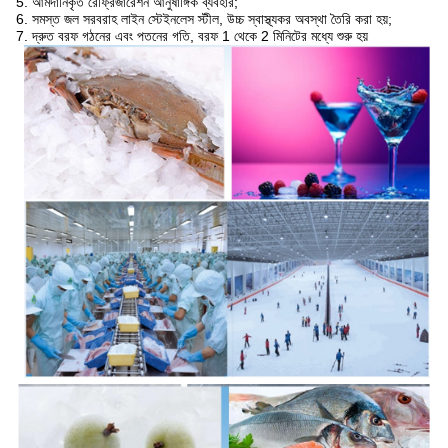
5. আমদানিকৃত রেফ্রিজারেশন আনুষাঙ্গিক ব্যবহার;
6. সমস্ত জল সরবরাহ লাইন স্টেইনলেস স্টীল, উচ্চ স্বাস্থ্যকর অবস্থা তৈরি করা হয়;
7. দ্রুত বরফ গঠনের এবং পতনের গতি, বরফ 1 থেকে 2 মিনিটের মধ্যে শুরু হয়