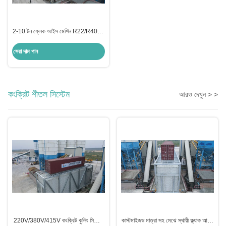
2-10 টন ফ্লেক আইস মেশিন R22/R404a
রেফ্রিজারেন্ট কাস্টমাইজড সঙ্গে
সেরা দাম পান
কংক্রিট শীতল সিস্টেম
আরও দেখুন > >
220V/380V/415V কংক্রিট কুলিং সিস্টেম
কাস্টমাইজড মাত্রা সহ মেঝে স্থায়ী ফ্ল্যাক আইস