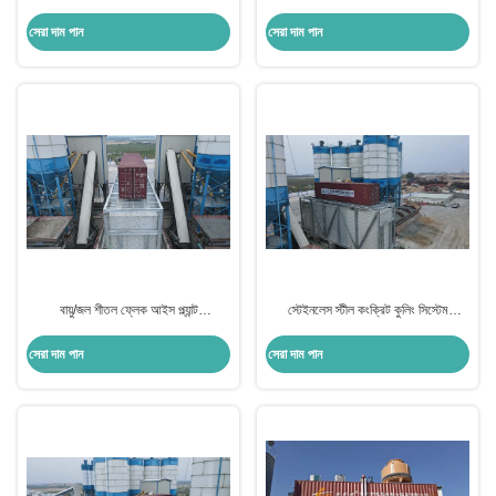
2-10KW এয়ার কুলিং / ওয়াটার কুলিং
বাষ্পীভবন 2-10KW
সেরা দাম পান
সেরা দাম পান
বায়ু/জল শীতল ফ্লেক আইস প্ল্যান্ট
স্টেইনলেস স্টীল কংক্রিট কুলিং সিস্টেম
R22/R407C/R134A শিল্প প্রয়োগের জন্য
220V/380V/415V মেঝে স্থায়ী
সেরা দাম পান
সেরা দাম পান