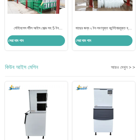
স্টেইনলেস স্টীল আইস মোল্ড সহ 5 টন
মাছের জন্য ২ টন লবণযুক্ত কন্টেইনারযুক্ত ব্লক
কন্টেইনারাইজড ব্লক আইস মেশিন তৈরির সিস্টেম
আইস মেশিন উৎপাদন
সেরা দাম পান
সেরা দাম পান
কিউব আইস মেশিন
আরও দেখুন > >