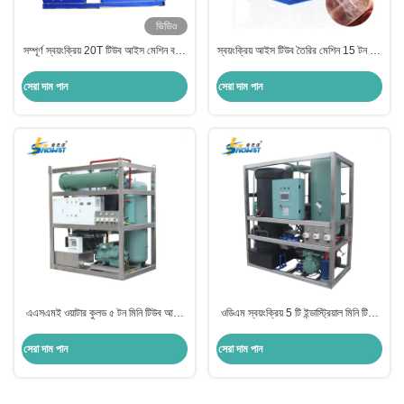
ভিডিও
সম্পূর্ণ স্বয়ংক্রিয় 20T টিউব আইস মেশিন বরফ
স্বয়ংক্রিয় আইস টিউব তৈরির মেশিন 15 টন 85
তৈরি 170KW
কেডব্লিউ
সেরা দাম পান
সেরা দাম পান
এএসএমই ওয়াটার কুলড ৫ টন মিনি টিউব আইস
ওডিএম স্বয়ংক্রিয় 5 টি ইন্ডাস্ট্রিয়াল মিনি টিউব
মেশিন ফ্রিজড সিফুডের জন্য
আইস মেশিন রিমোট এয়ার কুলড কনডেনসার সহ
সেরা দাম পান
সেরা দাম পান