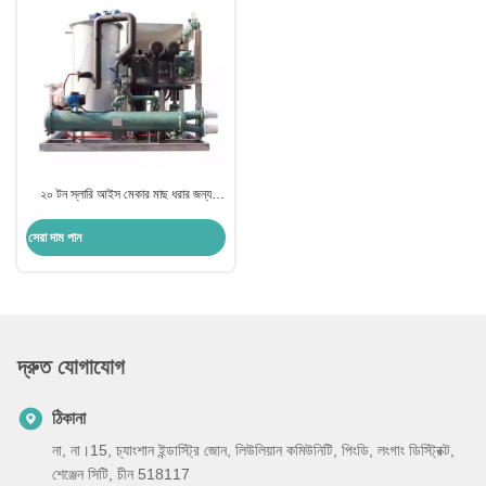
২০ টন স্লারি আইস মেকার মাছ ধরার জন্য
জাহাজে মেশিন সিস্টেম তৈরি
সেরা দাম পান
দ্রুত যোগাযোগ
ঠিকানা
না, না।15, চ্যাংশান ইন্ডাস্ট্রি জোন, লিউলিয়ান কমিউনিটি, পিংডি, লংগাং ডিস্ট্রিক্ট,
শেঞ্জেন সিটি, চীন 518117