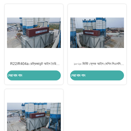
R22/R404a রেফ্রিজারেন্ট আইস তৈরির
১০-২০ মিনিট ফ্লেক আইস মেশিন পিএলসি
মেশিন 3-15KW সামুদ্রিক খাদ্য শীতল করার
নিয়ন্ত্রণ বায়ু / জল শীতল
জন্য
সেরা দাম পান
সেরা দাম পান