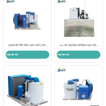
সুপারমার্কেট মিষ্টি পানির ফ্লেক আইস মেশিন
৩৮০ ভল্ট স্বয়ংক্রিয় বাণিজ্যিক ক্রাশ আইস
বাণিজ্যিক 1000kg/Day
মেশিন মেকার ১০ টন উচ্চ দক্ষতা
সেরা দাম পান
সেরা দাম পান