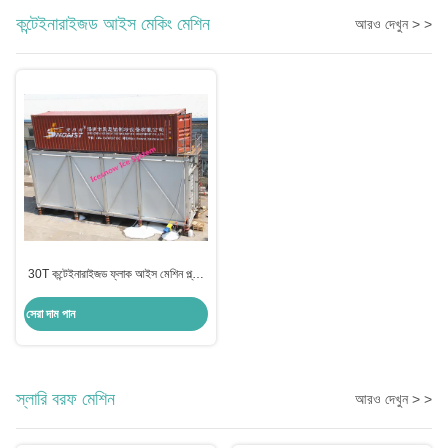
কন্টেইনারাইজড আইস মেকিং মেশিন
আরও দেখুন > >
30T কন্টেইনারাইজড ফ্লাক আইস মেশিন প্ল্যান্ট
কংক্রিট কুলিং সিস্টেমের জন্য
সেরা দাম পান
স্লারি বরফ মেশিন
আরও দেখুন > >