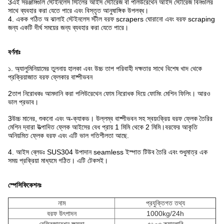
3এই সরঞ্জামগুলি স্টেইনলেস স্টিলের আইস স্টোরেজ বা পলিউরেথেন আইস স্টোরেজ বিনগুলির
সাথে ব্যবহার করা যেতে পারে এবং বিস্তৃত আনুষাঙ্গিক উপলব্ধ।
4. একক গঠিত অ ঝালাই স্টেইনলেস স্টীল বরফ scrapers ঘোরানো এবং বরফ scraping
জন্য একটি দীর্ঘ সময়ের জন্য ব্যবহার করা যেতে পারে।
বর্ণনাঃ
১. অ্যালুমিনিয়ামের তুলনায় হালকা এবং উচ্চ তাপ পরিবাহী দক্ষতার সাথে বিশেষ খাদ থেকে
প্রক্রিয়াজাত বরফ ফ্লেকার বাষ্পীভবন
2তাপ নিরোধকঃ আমদানি করা পলিউরেথেন ফোম নিরোধক দিয়ে ফোমিং মেশিন ফিলিং। আরও
ভাল প্রভাব।
3উচ্চ মানের, শুকনো এবং অ-ক্যাকড। উল্লম্ব বাষ্পীভবন সহ স্বয়ংক্রিয় বরফ ফ্লেক তৈরির
মেশিন দ্বারা উত্পাদিত ফ্লেক আইসের বেধ প্রায় 1 মিমি থেকে 2 মিমি।বরফের আকৃতি
অনিয়মিত ফ্লেক বরফ এবং এটি ভাল গতিশীলতা আছে.
4. আইস ব্লেডঃ SUS304 উপাদান seamless ইস্পাত টিউব তৈরি এবং শুধুমাত্র এক
সময় প্রক্রিয়া মাধ্যমে গঠিত। এটি টেকসই।
স্পেসিফিকেশনঃ
নাম
প্রযুক্তিগত তথ্য
বরফ উৎপাদন
1000kg/24h