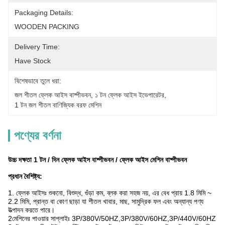
Packaging Details:
WOODEN PACKING
Delivery Time:
Have Stock
বিশেষভাবে তুলে ধরা:
জল শীতল ফ্লেক আইস বাষ্পীভবন
, 
১ টন ফ্লেক আইস ইভেপারেটর
, 
1 টন জল শীতল বাণিজ্যিক বরফ মেশিন
পণ্যের বর্ণনা
উচ্চ দক্ষতা 1 টন / দিন ফ্লেক আইস বাষ্পীভবন / ফ্লেক আইস মেশিন বাষ্পীভবন
প্রধান বৈশিষ্ট্য:
1. ফ্লেক আইসঃ শুকনো, বিশুদ্ধ, গুঁড়া কম, ব্লক করা সহজ নয়, এর বেধ প্রায় 1.8 মিমি ~
2.2 মিমি, প্রান্ত বা কোণ ছাড়া যা শীতল খাবার, মাছ, সামুদ্রিক ফল এবং অন্যান্য পণ্য
উত্পাদন করতে পারে।
2মেশিনের পাওয়ার সাপ্লাইঃ 3P/380V/50HZ,3P/380V/60HZ,3P/440V/60HZ