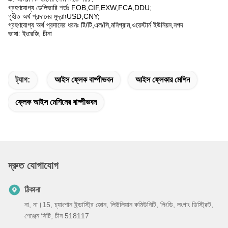
গ্রহণযোগ্য ডেলিভারি শর্তঃ FOB,CIF,EXW,FCA,DDU;
গৃহীত অর্থ প্রদানের মুদ্রাঃUSD,CNY;
গ্রহণযোগ্য অর্থ প্রদানের ধরনঃ টি/টি,এল/সি,মনিগ্রাম,ওয়েস্টার্ন ইউনিয়ন,নগদ
ভাষা: ইংরেজি, চীনা
ট্যাগ:
আইস ফ্লেক বাষ্পীভবন
আইস ফ্লেকার মেশিন
ফ্লেক আইস মেশিনের বাষ্পীভবন
দ্রুত যোগাযোগ
ঠিকানা
না, না।15, চ্যাংশান ইন্ডাস্ট্রি জোন, লিউলিয়ান কমিউনিটি, পিংডি, লংগাং ডিস্ট্রিক্ট,
শেঞ্জেন সিটি, চীন 518117