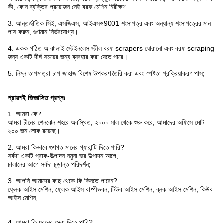
কী, কোন ব্যক্তির প্রয়োজন নেই বরফ মেশিন নিরীক্ষণ
3. আন্তর্জাতিক সিই, এসজিএস, আইএসও9001 শংসাপত্র এবং অন্যান্য শংসাপত্রের মান
পাস করুন, গুণমান নির্ভরযোগ্য।
4. একক গঠিত অ ঝালাই স্টেইনলেস স্টীল বরফ scrapers ঘোরানো এবং বরফ scraping
জন্য একটি দীর্ঘ সময়ের জন্য ব্যবহার করা যেতে পারে।
5. নিম্ন তাপমাত্রা চাপ জাহাজ বিশেষ উপকরণ তৈরি করা এবং স্পষ্টতা প্রক্রিয়াকরণ পাস;
প্রায়শই জিজ্ঞাসিত প্রশ্নঃ
1. আমরা কে?
আমরা চীনের শেনঝেন শহরে অবস্থিত, ২০০০ সাল থেকে শুরু করে, আমাদের অফিসে মোট
২০০ জন লোক রয়েছে।
2. আমরা কিভাবে গুণগত মানের গ্যারান্টি দিতে পারি?
সর্বদা একটি প্রাক-উত্পাদন নমুনা ভর উত্পাদন আগে;
চালানের আগে সর্বদা চূড়ান্ত পরিদর্শন;
3. আপনি আমাদের কাছ থেকে কি কিনতে পারেন?
ফ্লেক আইস মেশিন, ফ্লেক আইস বাষ্পীভবন, টিউব আইস মেশিন, ব্লক আইস মেশিন, কিউব
আইস মেশিন,
4. আমরা কি ধরনের সেবা দিতে পারি?