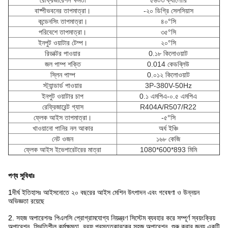
রেফ্রিজারেশন ক্ষমতা
৫৬০৩ ক্যালোরি
বাষ্পীভবনের তাপমাত্রা।
-২০ ডিগ্রি সেলসিয়াস
কন্ডেনসিং তাপমাত্রা।
৪০°সি
পরিবেশে তাপমাত্রা।
৩৫°সি
ইনপুট ওয়াটার টেম্প।
২০°সি
রিডাক্টর পাওয়ার
0.১৮ কিলোওয়াট
জল পাম্প শক্তি
0.014 কেডব্লিউ
স্লিন পাম্প
0.০১২ কিলোওয়াট
স্ট্যান্ডার্ড পাওয়ার
3P-380V-50Hz
ইনপুট ওয়াটার চাপ
0.১ এমপিএ-০.৫ এমপিএ
রেফ্রিজারেন্ট গ্যাস
R404A/R507/R22
ফ্লেক আইস তাপমাত্রা।
-৫°সি
খাওয়ানো পানির নল আকার
অর্ধ ইঞ্চি
নেট ওজন
১৬৮ কেজি
ফ্লেক আইস ইভেপারেটরের মাত্রা
1080*600*893 মিমি
পণ্য সুবিধাঃ
1দীর্ঘ ইতিহাসঃ আইসনোতে ২০ বছরের আইস মেশিন উৎপাদন এবং গবেষণা ও উন্নয়ন
অভিজ্ঞতা রয়েছে
2. সহজ অপারেশনঃ পিএলসি প্রোগ্রামযোগ্য নিয়ন্ত্রণ সিস্টেম ব্যবহার করে সম্পূর্ণ স্বয়ংক্রিয়
অপারেশন, স্থিতিশীল কর্মক্ষমতা, বরফ প্রস্তুতকারকের সহজ অপারেশন, শুরু করার জন্য একটি