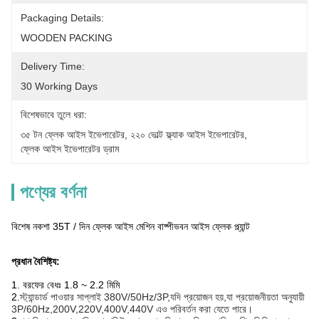
Packaging Details:
WOODEN PACKING
Delivery Time:
30 Working Days
বিশেষভাবে তুলে ধরা:
৩৫ টন ফ্লেক আইস ইভেপারেটর
, 
২২০ ভোল্ট ফ্ল্যাক আইস ইভেপারেটর
, 
ফ্লেক আইস ইভেপারেটর ড্রাম
পণ্যের বর্ণনা
বিশেষ নকশা 35T / দিন ফ্লেক আইস মেশিন বাষ্পীভবন আইস ফ্লেক প্ল্যান্ট
প্রধান বৈশিষ্ট্য:
1. বরফের বেধঃ 1.8 ~ 2.2 মিমি
2.
স্ট্যান্ডার্ড পাওয়ার সাপ্লাই 380V/50Hz/3P,যদি প্রয়োজন হয়,যা প্রয়োজনীয়তা অনুযায়ী
3P/60Hz,200V,220V,400V,440V এও পরিবর্তন করা যেতে পারে।