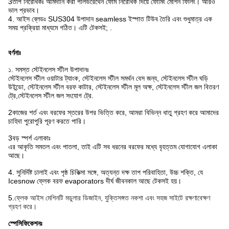
3তাপ নিরোধকঃ আমদানি করা পলিউরেথেন ফোম নিরোধক দিয়ে ফোমিং মেশিন ফিলিং। আরও
ভাল প্রভাব।
4. আইস ব্লেডঃ SUS304 উপাদান seamless ইস্পাত টিউব তৈরি এবং শুধুমাত্র এক
সময় প্রক্রিয়া মাধ্যমে গঠিত। এটি টেকসই; .
বর্ণনাঃ
১. সমস্ত স্টেইনলেস স্টীল উপাদানঃ
স্টেইনলেস স্টীল ওয়াটার ট্যাংক, স্টেইনলেস স্টীল সমর্থন বেস জন্য, স্টেইনলেস স্টীল ঘড়ি
উইন্ডো, স্টেইনলেস স্টীল বরফ কাটার, স্টেইনলেস স্টীল মূল অক্ষ, স্টেইনলেস স্টীল জল বিতরণ
ট্রে,স্টেইনলেস স্টীল জল সংযোগ ট্রে.
2কাজের শর্ত এবং বরফের স্তরের উপর ভিত্তি করে, আমরা বিভিন্ন ধাতু গ্রহণ করে আমাদের
চাহিদা পুরোপুরি পূরণ করতে পারি।
3বড় স্পর্শ এলাকাঃ
এর আকৃতি সমতল এবং পাতলা, তাই এটি সব ধরনের বরফের মধ্যে বৃহত্তম যোগাযোগ এলাকা
আছে।
4. সুনির্দিষ্ট ঢালাই এবং পৃষ্ঠ চিকিত্সা সঙ্গে, অত্যন্ত দক্ষ তাপ পরিবাহিতা, উচ্চ শক্তি, যে
Icesnow ফ্লেক বরফ evaporators দীর্ঘ জীবনকাল আছে টেকসই হয়।
5.
ফ্লেক আইস মেশিনটি মডুলার ডিজাইন, যুক্তিসঙ্গত নকশা এবং সহজ সাইটে রক্ষণাবেক্ষণ
গ্রহণ করে।
স্পেসিফিকেশনঃ