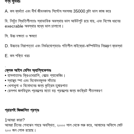
পণ্য সুবিধাঃ
A. কম ব্যর্থতা এবং দীর্ঘ জীবনকালঃ সিস্টেম সবসময় 35000 ঘন্টা ভাল কাজ করে
বি. নিখুঁত স্থিতিশীলতাঃ স্বাভাবিক অবস্থায় ভাল আউটপুট রয়ে যায়, এবং বিশেষ ধরনের
execrable অবস্থার মধ্যে ভাল চালানো।
সি. উচ্চ দক্ষতা ও ক্ষমতা
D. উচ্চতর নিরাপত্তা এবং নির্ভরযোগ্যতাঃ গতিশীল মাইক্রো-কম্পিউটার নিয়ন্ত্রণ ব্যবস্থা
E. কম শক্তি খরচ
.
ফ্লেক আইস মেশিন অ্যাপ্লিকেশনঃ
• হাসপাতালঃ ক্রিওথেরাপি, কোল্ড প্যাকেজিং।
• স্বাস্থ্য স্পা এবং বিনোদনমূলক সাঁতার
• খেলাধুলা ও বিনোদনের জন্য কৃত্রিম তুষারপাত
• রেলপথ জলবিদ্যুৎ প্রকল্পের মতো বড় প্রকল্পের জন্য কংক্রিট শীতলকরণ
প্রায়শই জিজ্ঞাসিত প্রশ্নঃ
1আমরা কারা?
আমরা চীনের শেনঝেন শহরে অবস্থিত, ২০০০ সাল থেকে শুরু করে, আমাদের অফিসে মোট
২০০ জন লোক রয়েছে।