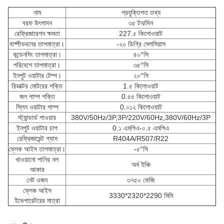
নাম
প্রযুক্তিগত তথ্য
বরফ উৎপাদন
৩৫ টন/দিন
রেফ্রিজারেশন ক্ষমতা
227.৫ কিলোওয়াট
বাষ্পীভবনের তাপমাত্রা।
-২০ ডিগ্রি সেলসিয়াস
কন্ডেনসিং তাপমাত্রা।
৪০°সি
পরিবেশে তাপমাত্রা।
৩৫°সি
ইনপুট ওয়াটার টেম্প।
২০°সি
রিডাক্টর মোটরের শক্তি
1.৫ কিলোওয়াট
জল পাম্প শক্তি
0.৫৫ কিলোওয়াট
স্লিন ওয়াটার পাম্প
0.০১২ কিলোওয়াট
স্ট্যান্ডার্ড পাওয়ার
380V/50Hz/3P,3P/220V/60Hz,380V/60Hz/3P
ইনপুট ওয়াটার চাপ
0.১ এমপিএ-০.৫ এমপিএ
রেফ্রিজারেন্ট গ্যাস
R404A/R507/R22
ফ্লেক আইস তাপমাত্রা।
-৫°সি
খাওয়ানো পানির নল
অর্ধ ইঞ্চি
আকার
নেট ওজন
৩৭৫০ কেজি
ফ্লেক আইস
3330*2320*2290 মিমি
ইভেপারেটরের মাত্রা