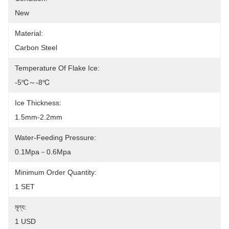
New
Material:
Carbon Steel
Temperature Of Flake Ice:
-5℃～-8℃
Ice Thickness:
1.5mm-2.2mm
Water-Feeding Pressure:
0.1Mpa－0.6Mpa
Minimum Order Quantity:
1 SET
মূল্য:
1 USD