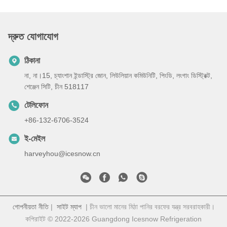
দ্রুত যোগাযোগ
ঠিকানা
না, না।15, চ্যাংশান ইন্ডাস্ট্রি জোন, লিউলিয়ান কমিউনিটি, পিংডি, লংগাং ডিস্ট্রিক্ট,
শেঞ্জেন সিটি, চীন 518117
টেলিফোন
+86-132-6706-3524
ই-মেইল
harveyhou@icesnow.cn
গোপনীয়তা নীতি
|
সাইট ম্যাপ
| চীন ভালো মানের মিঠা পানির বরফের যন্ত্র সরবরাহকারী।
কপিরাইট © 2022-2026 Guangdong Icesnow Refrigeration