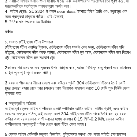
3.
নির্বাচিত সমস্ত উপাদানগুলি সর্বোচ্চ মানের এবং কনফিগারেশন প্রয়োজনীয়তা পূরণ করে, যা
সরঞ্জামগুলিকে সর্বোত্তম পারফরম্যান্স অর্জন করে।
4. আইস ব্লেডঃ SUS304 উপাদান seamless ইস্পাত টিউব তৈরি এবং শুধুমাত্র এক
সময় প্রক্রিয়া মাধ্যমে গঠিত। এটি টেকসই; .
5. দৈনিক ধারণক্ষমতাঃ ৪০ টন/দিন
বর্ণনাঃ
১. সমস্ত স্টেইনলেস স্টীল উপাদানঃ
স্টেইনলেস স্টীল ওয়াটার ট্যাংক, স্টেইনলেস স্টীল সমর্থন বেস জন্য, স্টেইনলেস স্টীল ঘড়ি
উইন্ডো, স্টেইনলেস স্টীল বরফ কাটার, স্টেইনলেস স্টীল মূল অক্ষ, স্টেইনলেস স্টীল জল বিতরণ
ট্রে,স্টেইনলেস স্টীল জল সংযোগ ট্রে.
2কাজের শর্ত এবং বরফের স্তরের উপর ভিত্তি করে, আমরা বিভিন্ন ধাতু গ্রহণ করে আমাদের
চাহিদা পুরোপুরি পূরণ করতে পারি।
3.
বরফ বাষ্পীভবনের নীচের ফ্রেম এবং বাইরের পৃষ্ঠটি 304 স্টেইনলেস স্টিলের তৈরি।এটি
সুন্দর চেহারা বজায় রেখে তার চমৎকার তাপ নিরোধক সংরক্ষণ করতে 10 সেমি পুরু পিইউ ফোম
ব্যবহার করে
4.
অভ্যন্তরীণ কাঠামো
আইসস্নো ফ্লেক আইস বাষ্পীভবন একটি স্পাইরাল আইস কাটার, কাটার শ্যাফ্ট, এবং কাটার
ফ্রেমের সমন্বয়ে গঠিত, এই সমস্ত অংশ 304 স্টেইনলেস স্টীল থেকে তৈরি করা হয়,বরফ
কাটার এবং বরফ ফ্লেক বাষ্পীভবনের মধ্যে ব্যবধান 0.15 মিমি-0.2 মিমি, ফ্লেক আইস
বাষ্পীভবনের অভ্যন্তরীণ দিক থেকে বরফ ছিঁড়ে ফেলা সহজ।
5.
ফ্লেক আইস মেশিনটি মডুলার ডিজাইন, যুক্তিসঙ্গত নকশা এবং সহজ সাইটে রক্ষণাবেক্ষণ