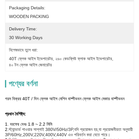
Packaging Details:
WOODEN PACKING
Delivery Time:
30 Working Days
বিশেষভাবে তুলে ধরা:
40T ফ্লেক আইস ইভেপারেটর
, 
২৬০ কেডব্লিউ ফ্লাক আইস ইভেপারেটর
, 
৪০ টন ফ্লেক আইস জেনারেটর
পণ্যের বর্ণনা
গরম বিক্রয় 40T / দিন ফ্লেক আইস মেশিন বাষ্পীভবন ফ্লেক আইস মেকার বাষ্পীভবন
প্রধান বৈশিষ্ট্য:
1. বরফের বেধঃ 1.8 ~ 2.2 মিমি
2.
স্ট্যান্ডার্ড পাওয়ার সাপ্লাই 380V/50Hz/3P,যদি প্রয়োজন হয়,যা প্রয়োজনীয়তা অনুযায়ী
3P/60Hz,200V,220V,400V,440V এও পরিবর্তন করা যেতে পারে।