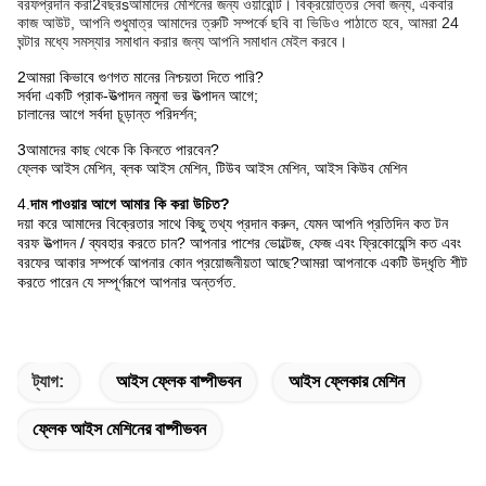
বরফ
প্রদান করা
2
বছর
s
আমাদের মেশিনের জন্য ওয়ারেন্টি। বিক্রয়োত্তর সেবা জন্য, একবার
কাজ আউট, আপনি শুধুমাত্র আমাদের ত্রুটি সম্পর্কে ছবি বা ভিডিও পাঠাতে হবে, আমরা 24
ঘন্টার মধ্যে সমস্যার সমাধান করার জন্য আপনি সমাধান মেইল করবে।
2আমরা কিভাবে গুণগত মানের নিশ্চয়তা দিতে পারি?
সর্বদা একটি প্রাক-উত্পাদন নমুনা ভর উত্পাদন আগে;
চালানের আগে সর্বদা চূড়ান্ত পরিদর্শন;
3আমাদের কাছ থেকে কি কিনতে পারবেন?
ফ্লেক আইস মেশিন, ব্লক আইস মেশিন, টিউব আইস মেশিন, আইস কিউব মেশিন
4.
দাম পাওয়ার আগে আমার কি করা উচিত?
দয়া করে আমাদের বিক্রেতার সাথে কিছু তথ্য প্রদান করুন, যেমন আপনি প্রতিদিন কত টন
বরফ উত্পাদন / ব্যবহার করতে চান? আপনার পাশের ভোল্টেজ, ফেজ এবং ফ্রিকোয়েন্সি কত এবং
বরফের আকার সম্পর্কে আপনার কোন প্রয়োজনীয়তা আছে?আমরা আপনাকে একটি উদ্ধৃতি শীট
করতে পারেন যে সম্পূর্ণরূপে আপনার অন্তর্গত.
ট্যাগ:
আইস ফ্লেক বাষ্পীভবন
আইস ফ্লেকার মেশিন
ফ্লেক আইস মেশিনের বাষ্পীভবন