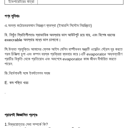
ইভেপারেটরের মাত্রা
পণ্য সুবিধাঃ
এ.
অনন্য কঠোর
বরফ
মান নিয়ন্ত্রণ ব্যবস্থা (ইআরপি সিস্টেম নিয়ন্ত্রিত)
বি. নিখুঁত স্থিতিশীলতাঃ স্বাভাবিক অবস্থায় ভাল আউটপুট রয়ে যায়, এবং বিশেষ ধরনের
execrable অবস্থার মধ্যে ভাল চালানো।
সি.
উন্নত প্রযুক্তিঃ আমাদের ফ্লেক আইস মেশিন বাষ্পীভবন যন্ত্রটি ওয়েল্ডিং স্ট্রেস দূর করতে
গরম চিকিত্সা চুলা এবং কম্পন বয়স্ক প্রক্রিয়া ব্যবহার করে।এটি evaporator অভ্যন্তরীণ
প্রাচীর বিকৃতি থেকে প্রতিরোধ এবং অবশেষে evaporator কাজ জীবন দীর্ঘায়িত করতে
পারেন.
ডি.
নির্দেশাবলী সঙ্গে ইনস্টলেশন সহজ
E. কম শক্তি খরচ
.
প্রায়শই জিজ্ঞাসিত প্রশ্নঃ
1.
বিক্রয়োত্তর সেবা সম্পর্কে কি?