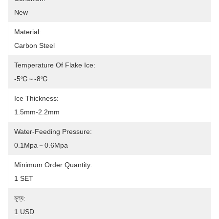
New
Material:
Carbon Steel
Temperature Of Flake Ice:
-5℃～-8℃
Ice Thickness:
1.5mm-2.2mm
Water-Feeding Pressure:
0.1Mpa－0.6Mpa
Minimum Order Quantity:
1 SET
মূল্য:
1 USD