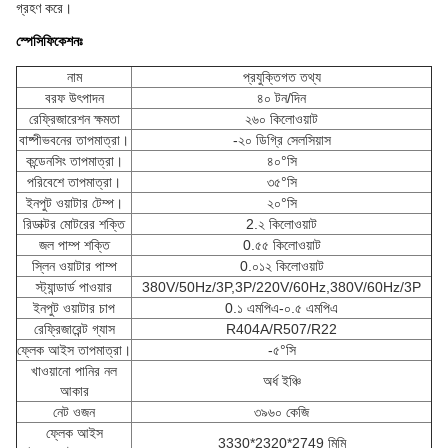
গ্রহণ করে।
স্পেসিফিকেশনঃ
নাম
প্রযুক্তিগত তথ্য
বরফ উৎপাদন
৪০ টন/দিন
রেফ্রিজারেশন ক্ষমতা
২৬০ কিলোওয়াট
বাষ্পীভবনের তাপমাত্রা।
-২০ ডিগ্রি সেলসিয়াস
কন্ডেনসিং তাপমাত্রা।
৪০°সি
পরিবেশে তাপমাত্রা।
৩৫°সি
ইনপুট ওয়াটার টেম্প।
২০°সি
রিডাক্টর মোটরের শক্তি
2.২ কিলোওয়াট
জল পাম্প শক্তি
0.৫৫ কিলোওয়াট
স্লিন ওয়াটার পাম্প
0.০১২ কিলোওয়াট
স্ট্যান্ডার্ড পাওয়ার
380V/50Hz/3P,3P/220V/60Hz,380V/60Hz/3P
ইনপুট ওয়াটার চাপ
0.১ এমপিএ-০.৫ এমপিএ
রেফ্রিজারেন্ট গ্যাস
R404A/R507/R22
ফ্লেক আইস তাপমাত্রা।
-৫°সি
খাওয়ানো পানির নল
অর্ধ ইঞ্চি
আকার
নেট ওজন
৩৯৬০ কেজি
ফ্লেক আইস
3330*2320*2749 মিমি