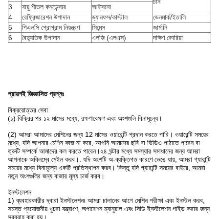
চীন
3
বায়ু শীতল কনডেন্সার
আইসনো
4
রেফ্রিজারেশন উপাদান
ড্যানফস/কাস্টাল
ডেনমার্ক/ইতালি
5
পিএলসি প্রোগ্রাম নিয়ন্ত্রণ
সিমেন্স
জার্মানি
6
বৈদ্যুতিক উপাদান
এলজি (এলএস)
দক্ষিণ কোরিয়া
প্রায়শই জিজ্ঞাসিত প্রশ্নঃ
বিক্রয়োত্তর সেবা
(১) বিক্রির পর ১২ মাসের মধ্যে, রক্ষণাবেক্ষণ এবং অংশগুলি বিনামূল্যে।
(2) আমরা আমাদের মেশিনের জন্য 12 মাসের ওয়ারেন্টি প্রদান করতে পারি। ওয়ারেন্টি সময়ের
মধ্যে, যদি আপনার মেশিন কাজ না করে, আপনি আমাদের ছবি বা ভিডিও পাঠাতে পারেন বা
ত্রুটি সম্পর্কে আমাদের কল করতে পারেন।২৪ ঘন্টার মধ্যে সমস্যার সমাধানের জন্য আমরা
আপনাকে অবিলম্বে মেইল করব।. যদি অংশটি অ-ব্যক্তিগত কারণে ভেঙে যায়, আমরা গ্যারান্টি
সময়ের মধ্যে বিনামূল্যে একটি প্রতিস্থাপন করব। কিন্তু যদি গ্যারান্টি সময়ের বাইরে, আমরা
নতুন অংশগুলির জন্য বাজার মূল্য চার্জ করব।
ইনস্টলেশন
1) ব্যবহারকারীর দ্বারা ইনস্টলেশনঃ আমরা চালানের আগে মেশিন পরীক্ষা এবং ইনস্টল করব,
সমস্ত প্রয়োজনীয় খুচরা যন্ত্রাংশ, অপারেশন ম্যানুয়াল এবং সিডি ইনস্টলেশন গাইড করার জন্য
সরবরাহ করা হয়।