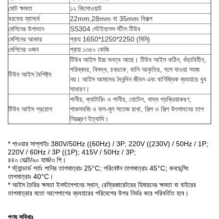
মোট ক্ষমতা
১২ কিলোওয়াট
বরফের ব্যাসার্ধ
22mm,28mm বা 35mm বিকল্প
মেশিনের উপাদান
SS304 স্টেইনলেস স্টীল টিউব
মেশিনের আকার
প্রায় 1650*1250*2250 (মিমি)
মেশিনের ওজন
প্রায় ১৩৫০ কেজি
টিউব আইস উচ্চ ঘনত্ব আছে। টিউব আইস কঠিন, গুঁড়াবিহীন,
পরিষ্কার, বিশুদ্ধ, চকচকে, খালি আকৃতির, গলে যাওয়া সহজ
টিউব আইস বৈশিষ্ট্য
নয়। আইস আমাদের দৈনন্দিন জীবন এবং বাণিজ্যিক ব্যবহারে খুব
সাধারণ।
পানীয়, ক্যাটারিং ও পানীয়, হোটেল, খাদ্য প্রক্রিয়াকরণ,
টিউব আইস প্রয়োগ
শাকসবজি ও ফল-মূল সতেজ রাখা, শিল্প ও শিল্প উৎপাদনের তাপ
নিয়ন্ত্রণ ইত্যাদি।
* পাওয়ার সাপ্লাইঃ 380V/50Hz ((60Hz) / 3P; 220V ((230V) / 50Hz / 1P;
220V / 60Hz / 3P ((1P); 415V / 50Hz / 3P;
৪৪০ ভোল্ট/৬০ হার্জ/৩ পি।
* স্ট্যান্ডার্ড শর্তঃ পানির তাপমাত্রাঃ 25°C; পরিবেষ্টন তাপমাত্রাঃ 45°C; কনডেন্সিং
তাপমাত্রাঃ 40°C।
* আইস তৈরির ক্ষমতা ইনস্টলেশনের স্থান, রেফ্রিজারেটরের হিমায়নের ক্ষমতা বা বাইরের
তাপমাত্রার মতো আশেপাশের ব্যবহারের পরিবেশের উপর নির্ভর করে পরিবর্তিত হবে।
পণ্য সুবিধাঃ