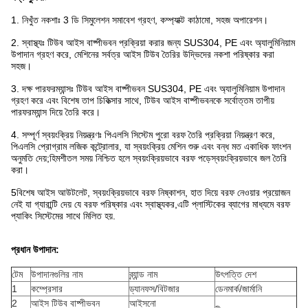
1. নিখুঁত নকশাঃ 3 ডি সিমুলেশন সমাবেশ গ্রহণ, কম্প্যাক্ট কাঠামো, সহজ অপারেশন।
2. স্বাস্থ্যঃ টিউব আইস বাষ্পীভবন প্রক্রিয়া করার জন্য SUS304, PE এবং অ্যালুমিনিয়াম
উপাদান গ্রহণ করে, মেশিনের সর্বত্র আইস টিউব তৈরির উদ্ভিদের নকশা পরিষ্কার করা
সহজ।
3. দক্ষ পারফরম্যান্সঃ টিউব আইস বাষ্পীভবন SUS304, PE এবং অ্যালুমিনিয়াম উপাদান
গ্রহণ করে এবং বিশেষ তাপ চিকিত্সার সাথে, টিউব আইস বাষ্পীভবনকে সর্বোত্তম তাপীয়
পারফরম্যান্স দিয়ে তৈরি করে।
4. সম্পূর্ণ স্বয়ংক্রিয় নিয়ন্ত্রণঃ পিএলসি সিস্টেম পুরো বরফ তৈরি প্রক্রিয়া নিয়ন্ত্রণ করে,
পিএলসি প্রোগ্রাম লজিক কন্ট্রোলার, যা স্বয়ংক্রিয় মেশিন শুরু এবং বন্ধ মত একাধিক ফাংশন
অনুমতি দেয়;হিমশীতল সময় নিশ্চিত হলে স্বয়ংক্রিয়ভাবে বরফ পড়েস্বয়ংক্রিয়ভাবে জল তৈরি
করা।
5বিশেষ আইস আউটলেট, স্বয়ংক্রিয়ভাবে বরফ নিষ্কাশন, হাত দিয়ে বরফ নেওয়ার প্রয়োজন
নেই যা গ্যারান্টি দেয় যে বরফ পরিষ্কার এবং স্বাস্থ্যকর,এটি প্লাস্টিকের ব্যাগের মাধ্যমে বরফ
প্যাকিং সিস্টেমের সাথে মিলিত হয়.
প্রধান উপাদান:
টেম
উপাদানগুলির নাম
ব্র্যান্ড নাম
উৎপত্তি দেশ
1
কম্প্রেসার
ড্যানফস/বিটজার
ডেনমার্ক/জার্মানি
2
আইস টিউব বাষ্পীভবন
আইসনো