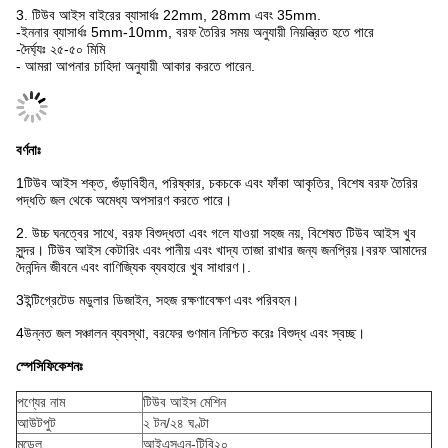
3. টিউব আইস বাইরের ব্যাসার্ধঃ 22mm, 28mm এবং 35mm.
-ইননার ব্যাসার্ধঃ 5mm-10mm, বরফ তৈরির সময় অনুযায়ী নিয়ন্ত্রিত হতে পারে
-দৈর্ঘ্যঃ ২৫-৫০ মিমি
- আমরা আপনার চাহিদা অনুযায়ী আকার করতে পারেন.
বর্ণনাঃ
1টিউব আইস শক্ত, গুঁড়াবিহীন, পরিষ্কার, চকচকে এবং ফাঁকা আকৃতির, বিশেষ বরফ তৈরির
পদ্ধতি জল থেকে অমেধ্য অপসারণ করতে পারে।
2. উচ্চ ঘনত্বের সাথে, বরফ বিশুদ্ধতা এবং গলে যাওয়া সহজ নয়, বিশেষত টিউব আইস খুব
সুন্দর। টিউব আইস কেটারিং এবং পানীয় এবং খাদ্য তাজা রাখার জন্য জনপ্রিয়।বরফ আমাদের
দৈনন্দিন জীবনে এবং বাণিজ্যিক ব্যবহারে খুব সাধারণ।.
3ইন্টিগ্রেটেড মডুলার ডিজাইন, সহজ রক্ষণাবেক্ষণ এবং পরিবহন।
4উন্নত জল সঞ্চালন ব্যবস্থা, বরফের গুণমান নিশ্চিত করেঃ বিশুদ্ধ এবং স্বচ্ছ।
স্পেসিফিকেশনঃ
পণ্যের নাম
টিউব আইস মেশিন
আউটপুট
২ টন/২৪ ঘণ্টা
মডেল
আইএসএন-টিবি২০