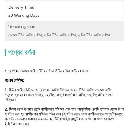
Delivery Time:
20 Working Days
বিশেষভাবে তুলে ধরা:
ভোজ্য টিউব আইস মেশিন
, 
২ টন টিউব আইস মেশিন
, 
২ টন টিউব আইস মেশিন
পণ্যের বর্ণনা
খাদ্য গ্রেড ভোজ্য আইস টিউব মেশিন 2 টন / দিন পানীয়ের জন্য
প্রধান বৈশিষ্ট্য:
1. টিউব আইস উদ্ভিদ খাদ্য গ্রেড আইস উত্পাদন করে। টিউব আইস ভোজ্য আইস।
মানুষের ব্যবহারের জন্য ভোজ্য, হোটেল, বার, রেস্তোঁরা ওয়াইন, রস, ইত্যাদির সাথে
মিশ্রিত।
2. টিউব বরফ উত্পাদন প্ল্যান্ট বাষ্পীভবন মডিউল এবং তার আনুষাঙ্গিক একটি ইস্পাত ফ্রেম উপর
ইনস্টল করা হয় বাষ্পীভবন মডিউল গঠন করে।ইনস্টল করার সময় বাষ্পীভবনকে অনুভূমিকভাবে
এবং উল্লম্বভাবে স্থাপন করুনবড় বড় টিউব আইস প্ল্যান্টের জন্য আমরা আপনার দেশে
ইঞ্জিনিয়ার পাঠাবো।