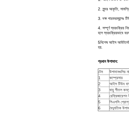
2. সুন্দর আকৃতি, সামগ্র
3. দক্ষ পারফরম্যান্সঃ
4. সম্পূর্ণ স্বয়ংক্রিয
হলে স্বয়ংক্রিয়ভাবে ব
5বিশেষ আইস আউটলেট, স্ব
হয়.
প্রধান উপাদান:
টেম
উপাদানগুলির ন
1
কম্প্রেসার
2
আইস টিউব বাষ
3
বায়ু শীতল কনডে
4
রেফ্রিজারেশন 
5
পিএলসি প্রোগ্রা
6
বৈদ্যুতিক উপা