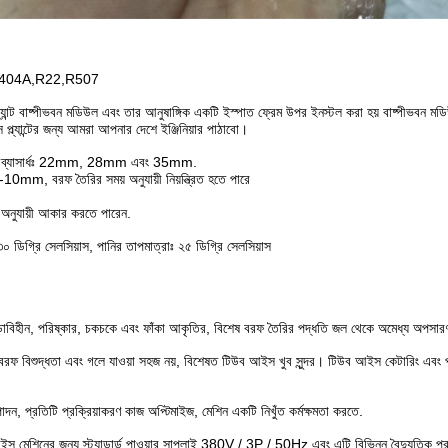
যাসঃ R404A,R22,R507
্ল্যান্ট বাষ্পীভবন মডিউল এবং তার আনুষাঙ্গিক একটি ইস্পাত ফ্রেম উপর ইনস্টল করা হয় বাষ্পীভবন
্ল্যান্টের জন্য আমরা আপনার দেশে ইঞ্জিনিয়ার পাঠাবো।
র ব্যাসার্ধঃ 22mm, 28mm এবং 35mm.
-10mm, বরফ তৈরির সময় অনুযায়ী নিয়ন্ত্রিত হতে পারে
অনুযায়ী আকার করতে পারেন.
েঃ ৩০ ডিগ্রি সেলসিয়াস, পানির তাপমাত্রাঃ ২৫ ডিগ্রি সেলসিয়াস
়াবিহীন, পরিষ্কার, চকচকে এবং ফাঁকা আকৃতির, বিশেষ বরফ তৈরির পদ্ধতি জল থেকে অমেধ্য অপসা
 বরফ বিশুদ্ধতা এবং গলে যাওয়া সহজ নয়, বিশেষত টিউব আইস খুব সুন্দর। টিউব আইস কেটারিং এবং পা
পাদন, প্রতিটি প্রক্রিয়াকরণ কাজ অপ্টিমাইজ, মেশিন একটি নিখুঁত কর্মক্ষমতা করতে.
স মেশিনের জন্য স্ট্যান্ডার্ড পাওয়ার সাপ্লাই 380V / 3P / 50Hz এবং এটি বিভিন্ন বৈদ্যুতিক প্