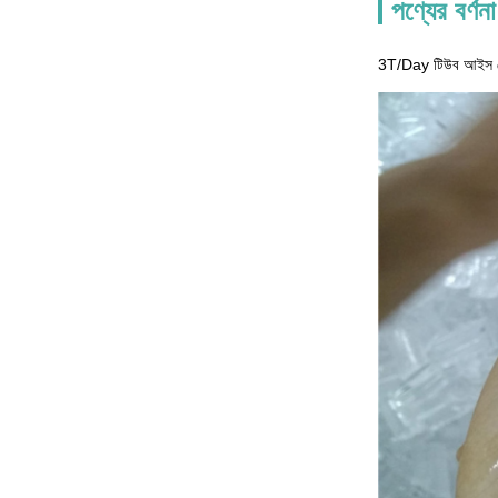
পণ্যের বর্ণনা
3T/Day টিউব আইস মে