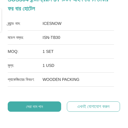
ফর বার হোটেল
ব্র্যান্ড নাম:
ICESNOW
মডেল নম্বর:
ISN-TB30
MOQ:
1 SET
মূল্য:
1 USD
প্যাকেজিংয়ের বিবরণ:
WOODEN PACKING
এখনই যোগাযোগ করুন
সেরা দাম পান