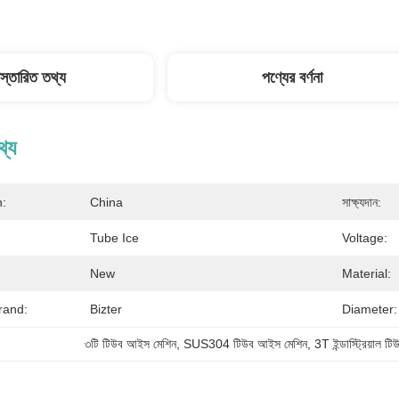
িস্তারিত তথ্য
পণ্যের বর্ণনা
থ্য
n:
China
সাক্ষ্যদান:
Tube Ice
Voltage:
New
Material:
rand:
Bizter
Diameter:
৩টি টিউব আইস মেশিন
, 
SUS304 টিউব আইস মেশিন
, 
3T ইন্ডাস্ট্রিয়াল 