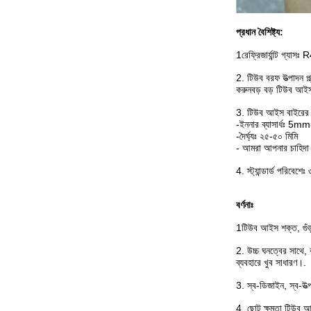
প্রধান বৈশিষ্ট্য:
1রেফ্রিজার্যান্ট গ্
2. টিউব বরফ উত্পাদন প
করুনবড় বড় টিউব আইস প
3. টিউব আইস বাইরে
-ইননার ব্যাসার্ধঃ 5mm
-দৈর্ঘ্যঃ ২৫-৫০ মিমি
- আমরা আপনার চাহিদা 
4. স্ট্যান্ডার্ড পরিবেশ
বর্ণনাঃ
1টিউব আইস শক্ত, গুঁড
2. উচ্চ ঘনত্বের সাথে,
ব্যবহারে খুব সাধারণ।.
3. স্ব-ডিজাইন, স্ব-উত্
4. ছোট ক্ষমতা টিউব আই