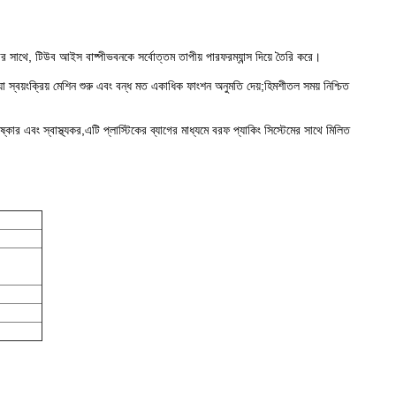
 সাথে, টিউব আইস বাষ্পীভবনকে সর্বোত্তম তাপীয় পারফরম্যান্স দিয়ে তৈরি করে।
ার, যা স্বয়ংক্রিয় মেশিন শুরু এবং বন্ধ মত একাধিক ফাংশন অনুমতি দেয়;হিমশীতল সময় নিশ্চিত
কার এবং স্বাস্থ্যকর,এটি প্লাস্টিকের ব্যাগের মাধ্যমে বরফ প্যাকিং সিস্টেমের সাথে মিলিত