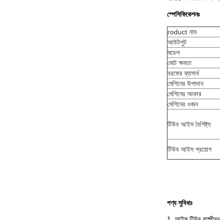
স্পেসিফিকেশনঃ
roduct নাম
আউটপুট
মডেল
মোট ক্ষমতা
বরফের ব্যাসার্ধ
মেশিনের উপাদান
মেশিনের আকার
মেশিনের ওজন
টিউব আইস বৈশিষ্ট্য
টিউব আইস প্রয়োগ
পণ্য সুবিধাঃ
1. আইস টিউব বাষ্পীভবনে