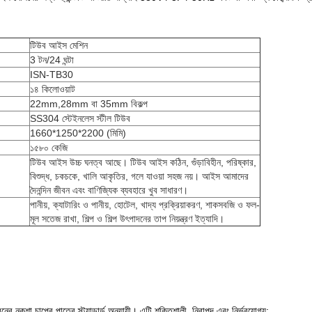
টিউব আইস মেশিন
3 টন/24 ঘন্টা
ISN-TB30
১৪ কিলোওয়াট
22mm,28mm বা 35mm বিকল্প
SS304 স্টেইনলেস স্টীল টিউব
1660*1250*2200 (মিমি)
১৫৮০ কেজি
টিউব আইস উচ্চ ঘনত্ব আছে। টিউব আইস কঠিন, গুঁড়াবিহীন, পরিষ্কার,
বিশুদ্ধ, চকচকে, খালি আকৃতির, গলে যাওয়া সহজ নয়। আইস আমাদের
দৈনন্দিন জীবন এবং বাণিজ্যিক ব্যবহারে খুব সাধারণ।
পানীয়, ক্যাটারিং ও পানীয়, হোটেল, খাদ্য প্রক্রিয়াকরণ, শাকসবজি ও ফল-
মূল সতেজ রাখা, শিল্প ও শিল্প উৎপাদনের তাপ নিয়ন্ত্রণ ইত্যাদি।
র নকশা চাপের পাত্রে স্ট্যান্ডার্ড অনুযায়ী। এটি শক্তিশালী, নিরাপদ এবং নির্ভরযোগ্য;