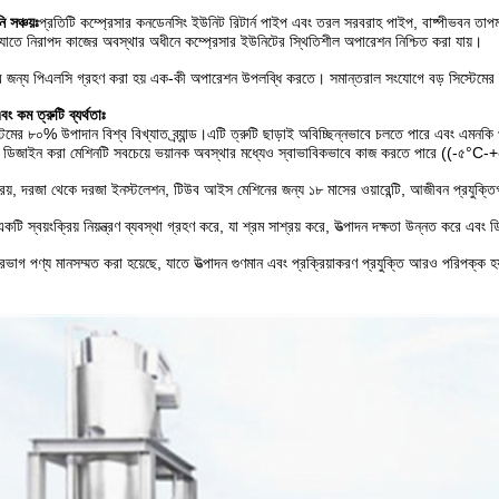
 সঞ্চয়ঃ
প্রতিটি কম্প্রেসার কনডেনসিং ইউনিট রিটার্ন পাইপ এবং তরল সরবরাহ পাইপ, বাষ্পীভবন তাপমাত্র
ট, যাতে নিরাপদ কাজের অবস্থার অধীনে কম্প্রেসার ইউনিটের স্থিতিশীল অপারেশন নিশ্চিত করা যায়।
ন্য পিএলসি গ্রহণ করা হয় এক-কী অপারেশন উপলব্ধি করতে। সমান্তরাল সংযোগে বড় সিস্টেমের বেশ কয়
বং কম ত্রুটি ব্যর্থতাঃ
মের ৮০% উপাদান বিশ্ব বিখ্যাত ব্র্যান্ড।এটি ত্রুটি ছাড়াই অবিচ্ছিন্নভাবে চলতে পারে এবং এমন
ে ডিজাইন করা মেশিনটি সবচেয়ে ভয়ানক অবস্থার মধ্যেও স্বাভাবিকভাবে কাজ করতে পারে ((-৫°C
রয়, দরজা থেকে দরজা ইনস্টলেশন, টিউব আইস মেশিনের জন্য ১৮ মাসের ওয়ারেন্টি, আজীবন প্রযুক্ত
 স্বয়ংক্রিয় নিয়ন্ত্রণ ব্যবস্থা গ্রহণ করে, যা শ্রম সাশ্রয় করে, উত্পাদন দক্ষতা উন্নত করে এবং 
রভাগ পণ্য মানসম্মত করা হয়েছে, যাতে উত্পাদন গুণমান এবং প্রক্রিয়াকরণ প্রযুক্তি আরও পরিপক্ক হ