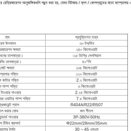
ন্ডের রেফ্রিজারেশন আনুষাঙ্গিকগুলি পছন্দ করা হয়, যেমন বিটজার / ব্লগ / কোপল্যান্ডের মতো কম্প্র
নাম
প্রযুক্তিগত তথ্য
বরফ উৎপাদন
৩০ টন/দিন
রিজারেশন ক্ষমতা
২৪০ কিলোওয়াট
ভবনের তাপমাত্রা।
-১৫ ডিগ্রি সেলসিয়াস
নসিং তাপমাত্রা।
৪০°সি
মোট ক্ষমতা
১৩৫ কিলোওয়াট
্প্রেসার শক্তি
১২০ কিলোওয়াট
 কাটার শক্তি
2.২ কিলোওয়াট
 পাম্প শক্তি
৩ কিলোওয়াট
 টাওয়ার পাওয়ার
2.২৫ কিলোওয়াট
রের ওয়াটার পাম্প শক্তি
7.৫ কিলোওয়াট
্রিজারেন্ট গ্যাস
R404A/R22/R507
তল করার মোড
জল শীতল
্যান্ডার্ড পাওয়ার
3P-380V-50Hz
টিউব ব্যাসার্ধ
Φ22mm/28mm/35mm
বরফের দৈর্ঘ্য
30 ~ 45 এমএম