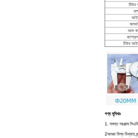
টিউব 
বাষ
আইস
জলবাহ
বরফ কা
কম্প্রে
টিউব আইস
পণ্য সুবিধাঃ
1. সমস্ত সরঞ্জাম সিএডি
2আমরা বিশ্ব বিখ্যাত ব্