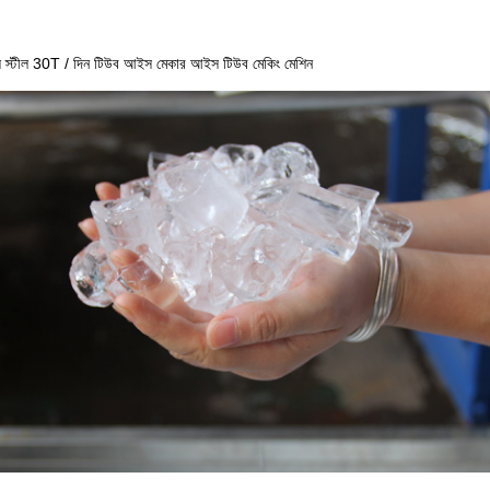
স স্টীল 30T / দিন টিউব আইস মেকার আইস টিউব মেকিং মেশিন