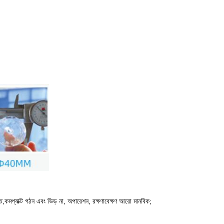
ত,কমপ্যাক্ট গঠন এবং ভিড় না, অপারেশন, রক্ষণাবেক্ষণ আরো মানবিক;