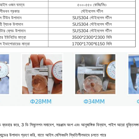
আইস ওজন ঘনত্ব
৫০০-৫৫০ কেজি/মি৩
্পীভবন প্রকার
স্টেইনলেস স্টীল
 টিউব উপাদান
SUS304 স্টেইনলেস স্টীল
ী ট্যাংক উপাদান
SUS304 স্টেইনলেস স্টীল
টার ব্লেড উপাদান
SUS304 স্টেইনলেস স্টীল
সার ইউনিটের মাত্রা
3500*2300*2300 মিমি
 ইভাপোরারের মাত্রা
1700*1700*6150 মিমি
 ব্যবহার করে, 3 ডি সিমুলেশন সমাবেশ, সরঞ্জাম অংশ এবং আনুষাঙ্গিক বিন্যাস, পাইপ আরো যুক্তিসঙ্গ
র্যান্ডের উপাদান গ্রহণ করি, যাতে আইস মেশিনগুলি স্থিতিশীলভাবে চলতে পারে