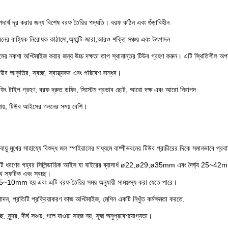
দার্থ দূর করার জন্য বিশেষ বরফ তৈরির পদ্ধতি। বরফ কঠিন এবং গুঁড়াবিহীন
ের বাহ্যিক নিরোধক কাঠামো,অ্যান্টি-জারা,আরও শক্তি সঞ্চয় এবং উৎপাদন
েমের নকশা অপ্টিমাইজ করার জন্য উচ্চ দক্ষতা তাপ স্থানান্তর টিউব গ্রহণ করুন। এটি স্থিতিশীল অপ
ব আকৃতির, স্বচ্ছ, স্বাস্থ্যকর এবং পরিবেশ বান্ধব।
ডফিং টাইপ গ্রহণ, বরফ দ্রুত ডফিং, সিস্টেম প্রভাব ছোট, আরো দক্ষ এবং আরো নিরাপদ
ায়, টিউব আইসের গলনের সময় বেশি।
য়ু মুখের সাহায্যে বিশুদ্ধ জল স্পাইরালের মাধ্যমে বাষ্পীভবনের টিউব প্রাচীরের দিকে সমানভাবে প্রব
 ধরণের গহ্বর সিলিন্ডারিক আইস যা বাইরের ব্যাসার্ধ ø22,ø29,ø35mm এবং দৈর্ঘ্য 25~42
াথে স্ফটিক এবং স্বচ্ছ।
ø5~10mm হয় এবং এটি বরফ তৈরির সময় অনুযায়ী সামঞ্জস্য করা যেতে পারে।
পাদন, প্রতিটি প্রক্রিয়াকরণ কাজ অপ্টিমাইজ, মেশিন একটি নিখুঁত কর্মক্ষমতা করতে.
সুন্দর, দীর্ঘ সঞ্চয়, গলে যাওয়া সহজ নয়, সূক্ষ্ম অনুপ্রবেশযোগ্যতা।