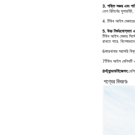
3. শক্তি সঞ্চয় এবং পানি
তেল রিটার্নের সুপারহি
4. টিউব আইস মেকারের জ
5. উচ্চ নির্ভরযোগ্যতা এ
টিউব আইস মেকার সিস্টে
রাখতে পারে. বিশেষভাব
6কারখানার সরাসরি বিক্
7টিউব আইস মেশিনটি একটি
8স্ট্যান্ডার্ডাইজেশন:
বেশি
পণ্যের বিবরণঃ