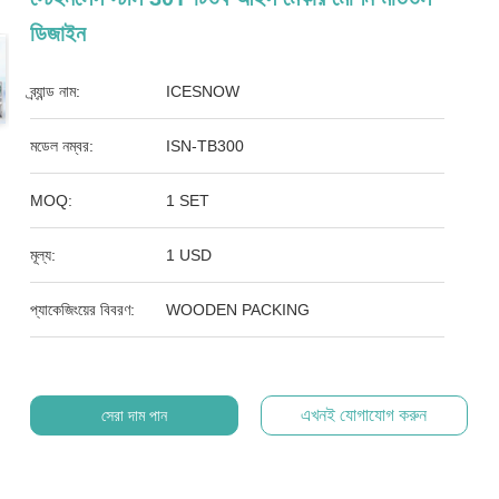
ডিজাইন
ব্র্যান্ড নাম:
ICESNOW
মডেল নম্বর:
ISN-TB300
MOQ:
1 SET
মূল্য:
1 USD
প্যাকেজিংয়ের বিবরণ:
WOODEN PACKING
এখনই যোগাযোগ করুন
সেরা দাম পান