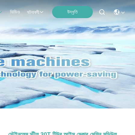
ভিডিও
উদ্ধৃতি
ঘটনাবলী
স্টেইনলেস স্টীল 30T টিউব আইস মেকার মেশিন মডিউল