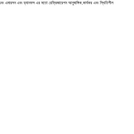
েসার এবং এমারসন এবং ড্যানফস এর মতো রেফ্রিজারেশন আনুষাঙ্গিক,কার্যকর এবং স্থিতিশীল