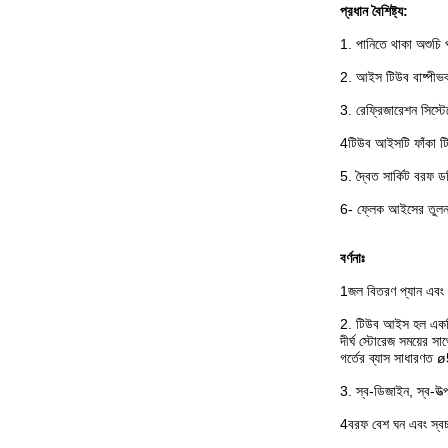
প্রধান বৈশিষ্ট্য:
1. পানিতে থাকা অশুচি প
2. আইস টিউব বাষ্পীভবন
3. রেফ্রিজারেশন সিস্ট
4টিউব আইসটি ফাঁকা টিউ
5. দ্বৈত সার্কিট বরফ 
6- ফ্লেক আইসের তুলন
বর্ণনাঃ
1জল বিতরণ প্যান এবং বা
2. টিউব আইস হল একটি
দীর্ঘ স্টোরেজ সময়ের স
গর্তের ব্যাস সাধারণত 
3. স্ব-ডিজাইন, স্ব-উত্
4বরফ বেশ ঘন এবং স্বচ্ছ, 