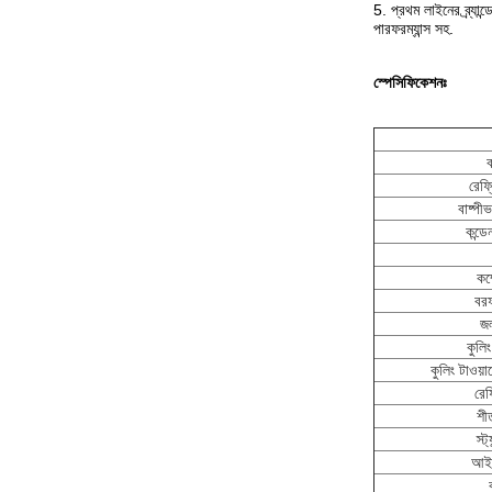
5. প্রথম লাইনের ব্র্যা
পারফরম্যান্স সহ.
স্পেসিফিকেশনঃ
রেফ্
বাষ্পী
কন্ডে
কম
বরফ
জল
কুলিং
কুলিং টাওয়া
রেফ
শী
স্ট
আইস 