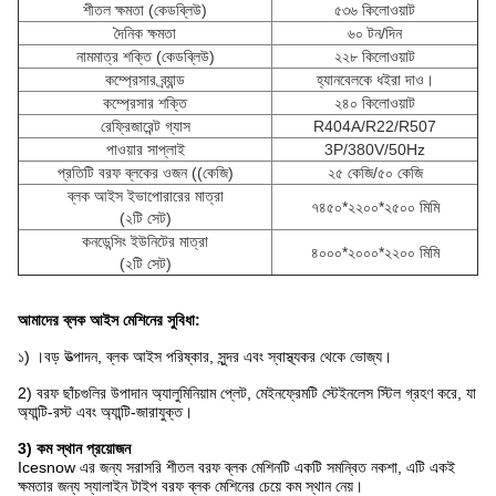
শীতল ক্ষমতা (কেডব্লিউ)
৫৩৬ কিলোওয়াট
দৈনিক ক্ষমতা
৬০ টন/দিন
নামমাত্র শক্তি (কেডব্লিউ)
২২৮ কিলোওয়াট
কম্প্রেসার ব্র্যান্ড
হ্যানবেলকে ধইরা দাও।
কম্প্রেসার শক্তি
২৪০ কিলোওয়াট
রেফ্রিজারেন্ট গ্যাস
R404A/R22/R507
পাওয়ার সাপ্লাই
3P/380V/50Hz
প্রতিটি বরফ ব্লকের ওজন ((কেজি)
২৫ কেজি/৫০ কেজি
ব্লক আইস ইভাপোরারের মাত্রা
৭৪৫০*২২০০*২৫০০ মিমি
(২টি সেট)
কনডেন্সিং ইউনিটের মাত্রা
৪০০০*২০০০*২২০০ মিমি
(২টি সেট)
আমাদের ব্লক আইস মেশিনের সুবিধা:
১) ।
বড় উত্পাদন, ব্লক আইস পরিষ্কার, সুন্দর এবং স্বাস্থ্যকর থেকে ভোজ্য।
2) বরফ ছাঁচগুলির উপাদান অ্যালুমিনিয়াম প্লেট, মেইনফ্রেমটি স্টেইনলেস স্টিল গ্রহণ করে, যা
অ্যান্টি-রস্ট এবং অ্যান্টি-জারাযুক্ত।
3) কম স্থান প্রয়োজন
Icesnow এর জন্য সরাসরি শীতল বরফ ব্লক মেশিনটি একটি সমন্বিত নকশা, এটি একই
ক্ষমতার জন্য স্যালাইন টাইপ বরফ ব্লক মেশিনের চেয়ে কম স্থান নেয়।