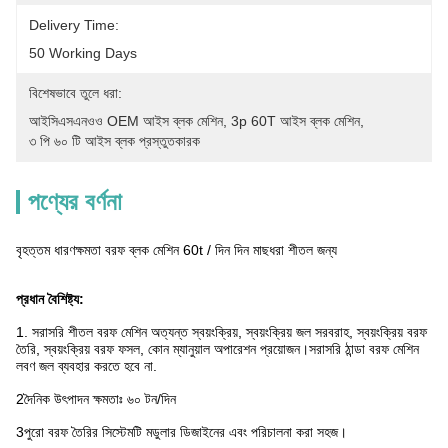
Delivery Time:
50 Working Days
বিশেষভাবে তুলে ধরা:
আইসিএসএনওও OEM আইস ব্লক মেশিন
, 
3p 60T আইস ব্লক মেশিন
, 
৩ পি ৬০ টি আইস ব্লক প্রস্তুতকারক
পণ্যের বর্ণনা
বৃহত্তম ধারণক্ষমতা বরফ ব্লক মেশিন 60t / দিন দিন মাছধরা শীতল জন্য
প্রধান বৈশিষ্ট্য:
1. সরাসরি শীতল বরফ মেশিন অত্যন্ত স্বয়ংক্রিয়, স্বয়ংক্রিয় জল সরবরাহ, স্বয়ংক্রিয় বরফ
তৈরি, স্বয়ংক্রিয় বরফ ফসল, কোন ম্যানুয়াল অপারেশন প্রয়োজন।সরাসরি ঠান্ডা বরফ মেশিন
লবণ জল ব্যবহার করতে হবে না.
2দৈনিক উৎপাদন ক্ষমতাঃ ৬০ টন/দিন
3পুরো বরফ তৈরির সিস্টেমটি মডুলার ডিজাইনের এবং পরিচালনা করা সহজ।