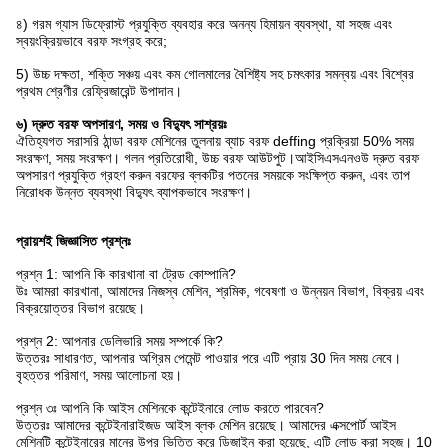
৪) গরম গ্যাস ডিফ্রোস্ট প্রযুক্তি ব্যবহার করে অনন্য হিমায়ন ব্যবস্থা, যা সহজ এবং
স্বয়ংক্রিয়ভাবে বরফ সংগ্রহ করে;
5) উচ্চ দক্ষতা, শক্তি সঞ্চয় এবং কম গোলমালের বৈশিষ্ট্য সহ চমৎকার সমন্বয় এবং বিশ্বের
প্রথম শ্রেণীর রেফ্রিজারেন্ট উপাদান।
৬) দ্রুত বরফ অপসারণ, সময় ও বিদ্যুৎ সাশ্রয়ঃ
ঐতিহ্যগত সরাসরি ঠান্ডা বরফ মেশিনের তুলনায় ব্যাচ বরফ deffing প্রক্রিয়া 50% সময়
সংরক্ষণ, সময় সংরক্ষণ। গলন প্রতিরোধী, উচ্চ বরফ আউটপুট।আইসিএসএনওউ দ্রুত বরফ
অপসারণ প্রযুক্তি গ্রহণ করুন বরফের ব্লকটির পতনের সময়কে সংক্ষিপ্ত করুন, এবং তাপ
নিরোধক উন্নত ব্যবস্থা বিদ্যুৎ ব্যাপকভাবে সংরক্ষণ।
প্রায়শই জিজ্ঞাসিত প্রশ্নঃ
প্রশ্ন 1: আপনি কি কারখানা বা ট্রেড কোম্পানি?
উঃ আমরা কারখানা, আমাদের নিজস্ব মেশিন, শ্রমিক, গবেষণা ও উন্নয়ন বিভাগ, বিক্রয় এবং
বিক্রয়োত্তর বিভাগ রয়েছে।
প্রশ্ন 2: আপনার ডেলিভারি সময় সম্পর্কে কি?
উত্তরঃ সাধারণত, আপনার অগ্রিম পেমেন্ট পাওয়ার পরে এটি প্রায় 30 দিন সময় নেবে।
বৃহত্তর পরিমাণ, সময় আলোচনা হয়।
প্রশ্ন ৩ঃ আপনি কি আইস মেশিনকে কন্টেইনারে লোড করতে পারবেন?
উত্তরঃ আমাদের কন্টেইনারাইজড আইস ব্লক মেশিন রয়েছে। আমাদের এক্সপোর্ট আইস
মেশিনটি কন্টেইনারের মানের উপর ভিত্তি করে ডিজাইন করা হয়েছে, এটি লোড করা সহজ। 10