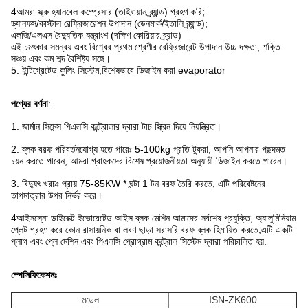
4আমরা স্ক্রু হ্যানবেল কম্প্রেসার (তাইওয়ান ব্র্যান্ড) গ্রহণ করি;
ড্যানফস/কাস্টাল রেফ্রিজারেশন উপাদান (ডেনমার্ক/ইতালি ব্র্যান্ড);
এলজি/এলএস বৈদ্যুতিক যন্ত্রাংশ (দক্ষিণ কোরিয়ার ব্র্যান্ড)
এই চমৎকার সমন্বয় এবং বিশ্বের প্রথম শ্রেণীর রেফ্রিজারেন্ট উপাদান উচ্চ দক্ষতা, শক্তি
সঞ্চয় এবং কম শব্দ বৈশিষ্ট্য সঙ্গে।
5. ইন্টিগ্রেটেড কুলিং সিস্টেম,বিশেষভাবে ডিজাইন করা evaporator
পণ্যের বর্ণনা
:
1. জার্মান সিমেন্স পিএলসি কন্ট্রোলার দ্বারা টাচ স্ক্রিন দিয়ে নিয়ন্ত্রিত।
2. ব্লক বরফ পরিবর্তনযোগ্য হতে পারেঃ 5-100kg প্রতি টুকরা, আপনি আপনার পছন্দমত
চয়ন করতে পারেন, আমরা গ্রাহকদের বিশেষ প্রয়োজনীয়তা অনুযায়ী ডিজাইন করতে পারেন।
3. বিদ্যুৎ খরচঃ প্রায় 75-85KW * ঘন্টা 1 টন বরফ তৈরি করতে, এটি পরিবেষ্টনের
তাপমাত্রার উপর নির্ভর করে।
4আইসস্নো ডাইরেক্ট ইভোরেটেড আইস ব্লক মেশিন আমাদের সর্বশেষ প্রযুক্তি, অ্যালুমিনিয়াম
প্লেট গ্রহণ করে কোন রাসায়নিক বা লবণ ছাড়া সরাসরি বরফ ব্লক হিমায়িত করতে,এটি একটি
প্লাগ এবং প্লে মেশিন এবং পিএলসি প্রোগ্রাম কন্ট্রোল সিস্টেম দ্বারা পরিচালিত হয়.
স্পেসিফিকেশনঃ
মডেল
ISN-ZK600