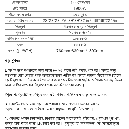
দৈনিক ক্ষমতা
৪০০ কেজি/দিন
মোট ক্ষমতা
1900W
শীতল করার মোড
এয়ার কুলিং
বরফের কিউব আকার
22*22*22 মিমি; 29*29*22 মিমি; 38*38*22 মিমি
নিয়ন্ত্রণ
পিএলসি প্রোগ্রাম নিয়ন্ত্রণ
প্রদর্শন
বৈদ্যুতিক প্রদর্শন
আইস বিন ক্যাপাসিটি
১৫০ কেজি
ওজন
৮০ কেজি
মাত্রা ((L*W*H)
760mm*830mm*1890mm
পণ্য সুবিধাঃ
1এক টন বরফ উৎপাদনের জন্য মাত্র ৮০-৮৫ কিলোওয়াট বিদ্যুৎ খরচ হয়। কিন্তু অন্য
কারখানার ছোট কোষের বরফ প্রস্তুতকারকের দৈনিক ধারণক্ষমতা কয়েকশ কিলোগ্রাম।তাদের
গড় বিদ্যুৎ খরচ ১ টন বরফ উৎপাদনের জন্য ১৬০ কিলোওয়াট/ঘণ্টার বেশিআমাদের বড় কিউব
আইস মেশিন আপনাকে বিদ্যুতের খরচ অনেকটা সাশ্রয় করবে।
2পুরো প্রক্রিয়াটি স্বয়ংক্রিয় এবং এটি আপনার শ্রমিকের ব্যয় হ্রাস করতে পারে।
3. স্বয়ংক্রিয়ভাবে বরফ পড়া এবং প্রস্থান, যোগাযোগের সম্ভাবনা কমাতে
মানুষের দ্বারা, যা বরফ পরিষ্কার এবং স্বাস্থ্যকর গ্যারান্টি দিতে পারে।
4. মেশিনের গুণমান স্থিতিশীল, বিখ্যাত ব্র্যান্ডের সংকোচকারী গৃহীত হয়, প্লেটগুলি পুরু এবং
সমস্ত তামা পাইপ দ্বারা ldালাই করা হয়। প্রযুক্তিগত দিকনির্দেশনা এবং বিক্রয়োত্তর
ফলো-আপ সরবরাহ করুন