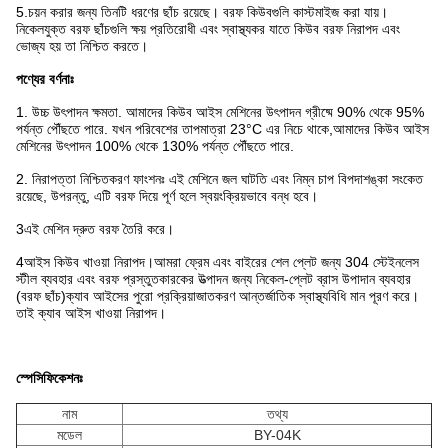
5.চয়ন করার জন্য তিনটি ধরণের ছাঁচ রয়েছে। বরফ কিউবগুলি কাস্টমাইজ করা যায়।
নিকেলযুক্ত বরফ ছাঁচগুলি ক্ষয় প্রতিরোধী এবং স্বাস্থ্যকর যাতে কিউব বরফ নিরাপদ এবং
ভোজ্য হয় তা নিশ্চিত করতে।
পণ্যের বর্ণনাঃ
1. উচ্চ উৎপাদন ক্ষমতা. আমাদের কিউব আইস মেশিনের উৎপাদন গ্রীষ্মে 90% থেকে 95%
পর্যন্ত পৌঁছতে পারে. যখন পরিবেশের তাপমাত্রা 23°C এর নিচে থাকে,আমাদের কিউব আইস
মেশিনের উৎপাদন 100% থেকে 130% পর্যন্ত পৌঁছতে পারে.
2. নিরাপত্তা নিশ্চিতকরণ ফাংশনঃ এই মেশিনে জল ঘাটতি এবং নিম্ন চাপ বিপদাশঙ্কা সংকেত
রয়েছে, উপরন্তু, এটি বরফ দিয়ে পূর্ণ হলে স্বয়ংক্রিয়ভাবে বন্ধ হবে।
3এই মেশিন দ্রুত বরফ তৈরি করে।
4আইস কিউব খাওয়া নিরাপদ।আমরা ফ্রেম এবং বাইরের শেল প্লেট জন্য 304 স্টেইনলেস
স্টীল ব্যবহার এবং বরফ প্রস্তুতকারকের উত্পাদন জন্য নিকেল-প্লেট ব্রাস উপাদান ব্যবহার
(বরফ ছাঁচ)ক্যাব আইসের পুরো প্রক্রিয়াজাতকরণ আন্তর্জাতিক স্বাস্থ্যবিধি মান পূরণ করে।
তাই ক্যাব আইস খাওয়া নিরাপদ।
স্পেসিফিকেশনঃ
নাম
তথ্য
মডেল
BY-04K