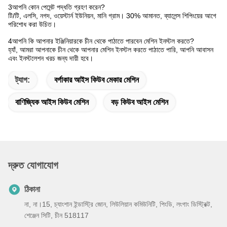
3আপনি কোন পেমেন্ট পদ্ধতি গ্রহণ করেন?
টি/টি, এলসি, নগদ, ওয়েস্টার্ন ইউনিয়ন, মানি গ্রাম। 30% আমানত, ব্যালেন্স শিপিংয়ের আগে
পরিশোধ করা উচিত।
4আপনি কি আপনার ইঞ্জিনিয়ারকে চীন থেকে পাঠাতে পারবেন মেশিন ইনস্টল করতে?
হ্যাঁ, আমরা আপনাকে চীন থেকে আপনার মেশিন ইনস্টল করতে পাঠাতে পারি, আপনি আবাসন
এবং ইনস্টলেশন খরচ জন্য দায়ী হবে।
ট্যাগ:
বর্গাকার আইস কিউব মেকার মেশিন
বাণিজ্যিক আইস কিউব মেশিন
বড় কিউব আইস মেশিন
দ্রুত যোগাযোগ
ঠিকানা
না, না।15, চ্যাংশান ইন্ডাস্ট্রি জোন, লিউলিয়ান কমিউনিটি, পিংডি, লংগাং ডিস্ট্রিক্ট,
শেঞ্জেন সিটি, চীন 518117