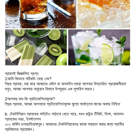
প্রায়শই জিজ্ঞাসিত প্রশ্ন
1আমি কিভাবে সঠিকটা বেছে নেব?
প্রিয় গ্রাহক, দয়া করে আমাদের মেইল বা অনলাইন দ্বারা আপনার বিস্তারিত প্রয়োজনীয়তা
বলুন, আমরা আপনার অনুরোধ হিসাবে উপযুক্ত এক সুপারিশ করবে।
2আপনার দাম কি প্রতিযোগিতামূলক?
প্রিয় গ্রাহক, আমরা আপনাকে প্রতিযোগিতামূলক মূল্যে সর্বোত্তম মানের অফার নিশ্চিত
b. টেকনিশিয়ান গ্রাহকের সাইটেও পাঠানো যেতে পারে, যখন রাউন্ড টিকিট, ভিসা, আবাসন
গ্রাহকের খরচ, ইনস্টলেশন
১০০ মার্কিন ডলার/দিন/মানুষ। আমাদের টেকনিশিয়ানদের কাজে সহায়তা করার জন্য স্থানীয়
শ্রমিকদের প্রয়োজন।