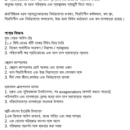
মানুষের দ্বারা, যা বরফ পরিষ্কার এবং স্বাস্থ্যকর গ্যারান্টি দিতে পারে।
4বাণিজ্যিক বরফ প্রস্তুতকারকের নির্ভরযোগ্য গুণমান, স্থিতিশীল কর্মক্ষমতা, কম শব্দ,
স্থিতিশীল এবং নির্ভরযোগ্য অপারেশন, উচ্চ বরফ কিউব কঠোরতা এবং কম তাপমাত্রা রয়েছে।
পণ্যের বিবরণঃ
ফুড গ্রেড আইস ট্রে
1১.৫ মিমি বেধের খাঁটি তামার টিউব দিয়ে তৈরি
2. নিকেল প্লাস্টিক সংরক্ষণ / নিরাপদ / স্বাস্থ্যকর
3. শক্তিশালী ক্ষয় প্রতিরোধের এবং ভাল তাপ স্থানান্তর প্রভাব
স্ক্রোল কম্প্রেসার
1. স্ক্রোল কম্প্রেসার ছোট আকার এবং হালকা ওজন
2. ভাল স্থিতিশীলতা এবং উচ্চ নিরাপত্তা কম গোলমাল সঙ্গে
3. দীর্ঘ সেবা জীবন,কার্যকর এবং নির্ভরযোগ্য হালকা
ড্যানফস এক্সপেনশন ভালভ
1. দ্রুত এবং সুবিধাজনক ইনস্টলেশন, সব evaporators মাপসই করতে পারেন2.
পাইপলাইন এবং তাপমাত্রা সেন্সর মধ্যে ভাল তাপ স্থানান্তর প্রভাব
3. পরিবর্তনযোগ্য তাপমাত্রা সংবেদক উপাদান
মাল্টি-ফাংশন ইংরেজি ডিসপ্লে
1এক ক্লিকে আইস বানানো, মনের শান্তি এবং সময় সাশ্রয়
2. এক বোতাম পরিষ্কার ফাংশন সঙ্গে আসে
3. পরিষ্কার প্রদর্শন সঙ্গে ব্যবহার করা সহজ