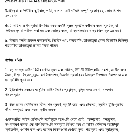
2পরিবেশ বান্ধব R404a রেফ্রিজারেন্ট গ্যাস
3মাইক্রো কম্পিউটার কন্ট্রোল, পানি, খালাস, আইস তৈরি সম্পূর্ণ স্বয়ংক্রিয়, কোন বিশেষ
অপারেশন
4এই আইস মেশিন দ্বারা উত্পাদিত বরফ একটি স্বচ্ছ স্ফটিক বর্গাকার বরফ স্ফটিক, যা
কিউএস দ্বারা পরীক্ষা করা হয় এবং ভোজ্য বরফ, যা ব্যাপকভাবে খাদ্য শিল্পে ব্যবহৃত হয়।
5. বিজ্ঞান কনফিগারেশন কনডেনসিং সিস্টেম এবং কনডেনসিং তাপমাত্রা সেন্সর ডিভাইস বিভিন্ন
পরিবেষ্টিত তাপমাত্রা মানিয়ে নিতে পারেন
পণ্যের বর্ণনাঃ
1. বড় ভোজ্য আইস কিউব মেশিন সুন্দর এবং মার্জিত, ইউনিট ইন্টিগ্রেটেড নকশা, মার্জিত এবং
উদার, বিশ্ব বিখ্যাত ব্র্যান্ড কনফিগারেশন,পিএলসি স্বয়ংক্রিয় নিয়ন্ত্রণ উৎপাদন নিরাপত্তা এবং
স্বাস্থ্যবিধি পূরণ করে.
2. ইউরোপের সবচেয়ে আধুনিক আইস তৈরির প্রযুক্তি, যুক্তিসঙ্গত নকশা, চমৎকার
পারফরম্যান্স
3. উচ্চ মানের স্টেইনলেস স্টীল শেল গ্রহণ, অ্যান্টি-জারা এবং টেকসই, স্বাধীন ইন্টিগ্রেটেড
গঠন, কম্প্যাক্ট এবং সহজ, স্থান সংরক্ষণ..
4কোম্পানির আইস মেশিনগুলি সর্বোত্তম অংশগুলি থেকে তৈরি, কম্প্রেসার, কনডেন্সার,
সম্প্রসারণ ভালভ এবং বাষ্পীভবনগুলি সমস্তই নিশ্চিত করে যে আইস মেশিনের আউটপুট
স্থিতিশীল, গুণমান ভাল,এবং বরফের কিউবগুলো দেখতে সুন্দর, পরিষ্কার এবং স্বাস্থ্যকর,