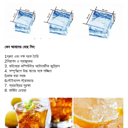
কেন আমাদের বেছে নিন:
1দ্রুত এবং দক্ষ বরফ তৈরি
2নিরাপদ ও স্বাস্থ্যকর
3. মাইক্রো কম্পিউটার অটোমেটিক কন্ট্রোল
4. সম্পূর্ণরূপে উচ্চ মানের সঙ্গে সজ্জিত
5কাজ করা সহজ
6স্টেইনলেস স্ট্রাকচার
7. স্বয়ংক্রিয় সুরক্ষা
8. মার্জিত চেহারা