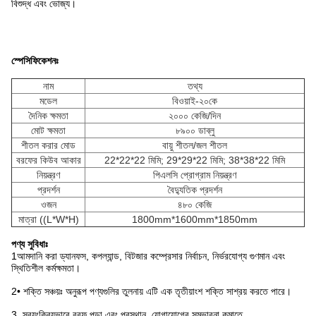
বিশুদ্ধ এবং ভোজ্য।
স্পেসিফিকেশনঃ
নাম
তথ্য
মডেল
বিওয়াই-২০কে
দৈনিক ক্ষমতা
২০০০ কেজি/দিন
মোট ক্ষমতা
৮৯০০ ডাব্লু
শীতল করার মোড
বায়ু শীতল/জল শীতল
বরফের কিউব আকার
22*22*22 মিমি; 29*29*22 মিমি; 38*38*22 মিমি
নিয়ন্ত্রণ
পিএলসি প্রোগ্রাম নিয়ন্ত্রণ
প্রদর্শন
বৈদ্যুতিক প্রদর্শন
ওজন
৪৮০ কেজি
মাত্রা ((L*W*H)
1800mm*1600mm*1850mm
পণ্য সুবিধাঃ
1আমদানি করা ড্যানফস, কপল্যান্ড, বিটজার কম্প্রেসার নির্বাচন, নির্ভরযোগ্য গুণমান এবং
স্থিতিশীল কর্মক্ষমতা।
2• শক্তি সঞ্চয়ঃ অনুরূপ পণ্যগুলির তুলনায় এটি এক তৃতীয়াংশ শক্তি সাশ্রয় করতে পারে।
3. স্বয়ংক্রিয়ভাবে বরফ পড়া এবং প্রস্থান, যোগাযোগের সম্ভাবনা কমাতে