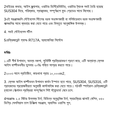
2বাইরের কভার, আইস স্ক্র্যাপার, ওয়াটার ডিস্ট্রিবিউটর, ওয়াটার ট্যাংক সবই তৈরি হয়েছে
SUS304 দিয়ে, পরিষ্কার, স্বাস্থ্যকর, সম্পূর্ণরূপে ফুড গ্রেডের সাথে মিলেছে।
3এই সরঞ্জামগুলি স্টেইনলেস স্টিলের বরফ সংরক্ষণকারী বা পলিউরেথান বরফ সংরক্ষণকারী
বাক্সগুলির সাথে ব্যবহার করা যেতে পারে এবং বিস্তৃত আনুষাঙ্গিক উপলব্ধ।
4. সবই স্টেইনলেস স্টীল
5রেফ্রিজারেন্ট গ্যাসঃ R717A, অ্যামোনিয়া সিস্টেম
বর্ণনাঃ
১.এটি শীর্ষ উপাদান, অনন্য নকশা, সুনির্দিষ্ট প্রক্রিয়াকরণ গ্রহণ করে, এটি অন্যান্য ফ্লেক
আইস বাষ্পীভবনীর তুলনায় ২০% শক্তি সাশ্রয় করতে পারে।
2২০০৩ সালে প্রতিষ্ঠিত, কারখানা প্রায় ১০,০০০m2,
3. ফ্লেক আইস বাষ্পীভবন উপাদান কার্বন ইস্পাত হতে পারে, SUS304, SUS316, এটি
গ্রাহকদের প্রয়োজনীয়তা অনুযায়ী কাস্টমাইজ করা যেতে পারে। গঠনটি স্পাইরাল রেফ্রিজারেন্ট
চ্যানেল।উত্পাদন প্রক্রিয়া সম্পূর্ণরূপে সিই স্ট্যান্ডার্ড মেনে চলে.
4সরঞ্জামঃ ২.৫ মিটার উল্লম্ব টার্ন, বিভিন্ন অনুভূমিক টার্ন, স্বয়ংক্রিয় ঝালাই মেশিন, ৮৫০
ডিগ্রি সেলসিয়াস তাপ চিকিত্সা সরঞ্জাম, অ্যাসিড ওয়াশিং পুল,