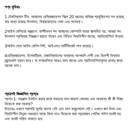
পণ্য সুবিধাঃ
1.টেকনিক্যাল টিম. আমাদের রেফ্রিজারেশন শিল্পে 20 বছরের অভিজ্ঞ প্রযুক্তিগত দল রয়েছে,
যার মধ্যে রয়েছে উৎপাদন, বিক্রয়োত্তর সেবা এবং গবেষণা।
2আইস মেশিনের যন্ত্রাংশ. বাষ্পীভবন সব আমাদের কোম্পানি দ্বারা উত্পাদিত হয়, আমরা সব
উৎপাদন প্রক্রিয়া নিয়ন্ত্রণ করতে পারেন এবং নিশ্চিত স্থিতিশীল মানের, প্রতিযোগিতা উন্নত.
3আইস স্নো আইস মেশিন সিই, আইএসও সার্টিফিকেট পাস করেছে।
4রেফ্রিজারেশন, ইলেকট্রিক, মেকানিক্যালের অন্যান্য অংশগুলি দেশী এবং বিদেশী বিখ্যাত
ব্র্যান্ডগুলি গ্রহণ করে। যা পণ্যগুলিকে আরও ভাল মানের এবং প্রতিযোগিতামূলক রাখার জন্য
অনেক ভাল।
প্রায়শই জিজ্ঞাসিত প্রশ্নঃ
প্রশ্ন 1: সরঞ্জাম ইনস্টল করার জন্য সবচেয়ে ভাল জায়গা কোথায় এবং অন্যান্য কী কী বিষয়
বিবেচনা করা দরকার?
উত্তরঃ এখানে সরাসরি সূর্যের আলো নেই এবং ভাল বায়ুচলাচল নেই। এখানে জল উৎস এবং
স্থিতিশীল বিদ্যুৎ সরবরাহ আছে কিনা তাও বিবেচনা করা প্রয়োজন।পানির পাইপ যথেষ্ট বড়
এবং যথেষ্ট শক্তি থাকতে হবে