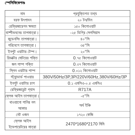
স্পেসিফিকেশনঃ
নাম
প্রযুক্তিগত তথ্য
বরফ উৎপাদন
২০ টন/দিন
রেফ্রিজারেশন ক্ষমতা
১৫০ কিলোওয়াট
বাষ্পীভবনের তাপমাত্রা।
-২৫ ডিগ্রি সেলসিয়াস
কন্ডেনসিং তাপমাত্রা।
৪০°সি
পরিবেশে তাপমাত্রা।
৩৫°সি
ইনপুট ওয়াটার টেম্প।
২০°সি
রিডাক্টর মোটরের শক্তি
0.৭৫ কিলোওয়াট
জল পাম্প শক্তি
0.৩৭ কিলোওয়াট
স্লিন ওয়াটার পাম্প
0.০১২ কিলোওয়াট
স্ট্যান্ডার্ড পাওয়ার
380V/50Hz/3P,3P/220V/60Hz,380V/60Hz/3P
ইনপুট ওয়াটার চাপ
0.১ এমপিএ-০.৫ এমপিএ
রেফ্রিজারেন্ট গ্যাস
R717A
ফ্লেক আইস তাপমাত্রা।
-৫°সি
খাওয়ানো পানির নল
অর্ধ ইঞ্চি
আকার
নেট ওজন
১৭২০ কেজি
ফ্লেক আইস
2470*1680*2170 মিমি
ইভেপারেটরের মাত্রা