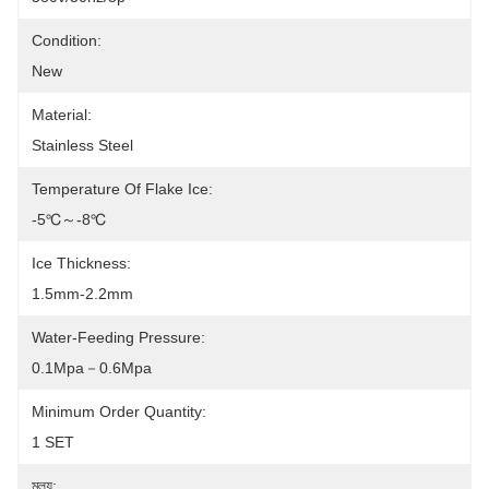
Condition:
New
Material:
Stainless Steel
Temperature Of Flake Ice:
-5℃～-8℃
Ice Thickness:
1.5mm-2.2mm
Water-Feeding Pressure:
0.1Mpa－0.6Mpa
Minimum Order Quantity:
1 SET
মূল্য: