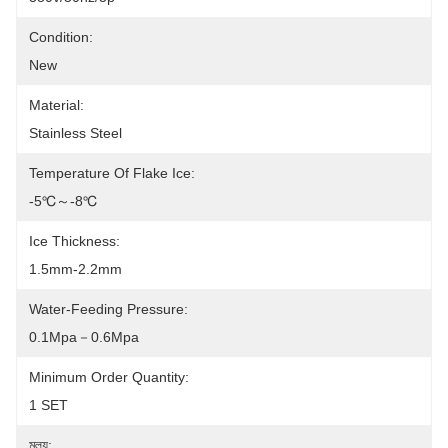
Condition:
New
Material:
Stainless Steel
Temperature Of Flake Ice:
-5℃～-8℃
Ice Thickness:
1.5mm-2.2mm
Water-Feeding Pressure:
0.1Mpa－0.6Mpa
Minimum Order Quantity:
1 SET
মূল্য: