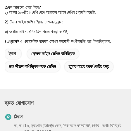
2কেন আমাদের বেছে নিলে?
১) আমরা ১৫০টিরও বেশি দেশে আমাদের আইস মেশিন রপ্তানি করেছি;
2) চীনের আইস মেশিন শিল্পের চমৎকার ব্র্যান্ড;
৩) জাতীয় আইস মেশিন শিল্প মানের খসড়া কমিটি;
৪.প্রোডাক্ট ও একাডেমিক গবেষণা কৌশল সহযোগী অংশীদার
সিং হুয়া বিশ্ববিদ্যালয়
.
ট্যাগ:
ফ্লেক আইস মেশিন বাণিজ্যিক
জল শীতল বাণিজ্যিক বরফ মেশিন
তুষারপাতের বরফ তৈরির যন্ত্র
দ্রুত যোগাযোগ
ঠিকানা
না, না।15, চ্যাংশান ইন্ডাস্ট্রি জোন, লিউলিয়ান কমিউনিটি, পিংডি, লংগাং ডিস্ট্রিক্ট,