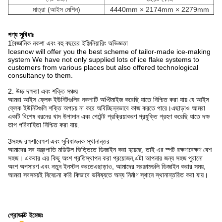
মাত্রা (আইস মেশিন)
4440mm × 2174mm × 2279mm
পণ্য সুবিধাঃ
1বৈজ্ঞানিক নকশা এবং বহু বছরের ইঞ্জিনিয়ারিং অভিজ্ঞতা
Icesnow will offer you the best scheme of tailor-made ice-making
system We have not only supplied lots of ice flake systems to
customers from various places but also offered technological
consultancy to them.
2. উচ্চ দক্ষতা এবং শক্তি সঞ্চয়
আমরা আইস ফ্লেক ইউনিটগুলির নকশাটি অপ্টিমাইজ করেছি যাতে নিশ্চিত করা যায় যে আইস
ফ্লেক ইউনিটগুলি শক্তি অপচয় না করে অবিচ্ছিন্নভাবে কাজ করতে পারে।এছাড়াও আমরা
একটি বিশেষ ধরনের খাদ উপাদান এবং পেটেন্ট প্রক্রিয়াকরণ প্রযুক্তি গ্রহণ করেছি যাতে দক্ষ
তাপ পরিবাহিতা নিশ্চিত করা যায়.
3সহজ রক্ষণাবেক্ষণ এবং সুবিধাজনক স্থানান্তর
আমাদের সব যন্ত্রপাতি মডিউল ভিত্তিতে ডিজাইন করা হয়েছে, তাই এর স্পট রক্ষণাবেক্ষণ বেশ
সহজ। একবার এর কিছু অংশ প্রতিস্থাপন করা প্রয়োজন,এটা আপনার জন্য সহজ পুরানো
অংশ অপসারণ এবং নতুন ইনস্টল করতেএছাড়াও, আমাদের সরঞ্জামগুলি ডিজাইন করার সময়,
আমরা সবসময়ই বিবেচনা করি কিভাবে ভবিষ্যতে অন্য নির্মাণ স্থানে স্থানান্তরিত করা যায়।
প্রোডাক্ট ইমেজঃ