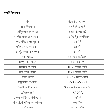
স্পেসিফিকেশনঃ
নাম
প্রযুক্তিগত তথ্য
বরফ উৎপাদন
২০ টন/২৪ ঘণ্টা
রেফ্রিজারেশন ক্ষমতা
১৫০ কিলোওয়াট
বাষ্পীভবনের তাপমাত্রা।
-২৫ ডিগ্রি সেলসিয়াস
কন্ডেনসিং তাপমাত্রা।
৪০°সি
পরিবেশে তাপমাত্রা।
৩৫°সি
ইনপুট ওয়াটার টেম্প।
২০°সি
মোট ক্ষমতা
60.9 কেডব্লিউ
কম্প্রেসার শক্তি
১২০ এইচপি
রিডাক্টর পাওয়ার
0.৭৫ কিলোওয়াট
জল পাম্প শক্তি
0.৩৭ কিলোওয়াট
স্লিন পাম্প
0.০১২ কিলোওয়াট
স্ট্যান্ডার্ড পাওয়ার
3P-380V-50Hz
ইনপুট ওয়াটার চাপ
0.১ এমপিএ-০.৫ এমপিএ
রেফ্রিজারেন্ট
R404A
ফ্লেক আইস তাপমাত্রা।
-৫°সি
খাওয়ানো পানির নল আকার
অর্ধ ইঞ্চি
নেট ওজন
৩২১০ কেজি