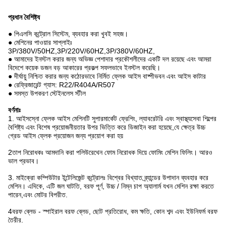
প্রধান বৈশিষ্ট্য
● পিএলসি কন্ট্রোল সিস্টেম, ব্যবহার করা খুবই সহজ।
● মেশিনের পাওয়ার সাপ্লাইঃ
3P/380V/50HZ,3P/220V/60HZ,3P/380V/60HZ,
● আমাদের ইনস্টল করার জন্য অভিজ্ঞ পেশাদার প্রকৌশলীদের একটি দল রয়েছে এবং আমরা
বিদেশে কয়েক ডজন বড় আকারের প্রকল্প সফলভাবে ইনস্টল করেছি।
● দীর্ঘায়ু নিশ্চিত করার জন্য কঠোরভাবে নির্মিত ফ্লেক আইস বাষ্পীভবন এবং আইস কাটার
● রেফ্রিজারেন্ট গ্যাস: R22/R404A/R507
● সমস্ত উপকরণ স্টেইনলেস স্টীল
বর্ণনাঃ
1. আইসস্নো ফ্লেক আইস মেশিনটি সুপারমার্কেট ফ্রেশিং, ল্যাবরেটরি এবং স্বাস্থ্যসেবা শিল্পের
বৈশিষ্ট্য এবং বিশেষ প্রয়োজনীয়তার উপর ভিত্তি করে ডিজাইন করা হয়েছে,যে ক্ষেত্র উচ্চ
গ্রেড আইস ফ্লেক প্রয়োজন জন্য প্রয়োগ করা হয়
2তাপ নিরোধকঃ আমদানি করা পলিউরেথেন ফোম নিরোধক দিয়ে ফোমিং মেশিন ফিলিং। আরও
ভাল প্রভাব।
3. মাইক্রো কম্পিউটার ইন্টেলিজেন্ট কন্ট্রোলঃ বিশ্বের বিখ্যাত ব্র্যান্ডের উপাদান ব্যবহার করে
মেশিন। এদিকে, এটি জল ঘাটতি, বরফ পূর্ণ, উচ্চ / নিম্ন চাপ অ্যালার্ম যখন মেশিন রক্ষা করতে
পারেন,এবং মোটর বিপরীত.
4বরফ ব্লেড - স্পাইরাল বরফ ব্লেড, ছোট প্রতিরোধ, কম ক্ষতি, কোন শব্দ এবং ইউনিফর্ম বরফ
তৈরীর.