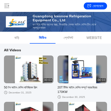
যোগাযোগ
Guangdong Icesnow Refrigeration
Equipment Co., Ltd
গুণ মিঠা পানির বরফের যন্ত্র, সিওয়াটার ফ্লেক আইস মেশিন চীন থেকে
প্রস্তুতকারক
বাড়ি
ভিডিও
প্লেলিস্ট
WEBSITE
All Videos
00:03
00:03
50 টন আইস মেশিন বাণিজ্যিক শিল্প
20T টিউব আইস মেশিন সম্পূর্ণ স্বয়ংক্রিয়
170KW
December 31, 2025
December 30, 2025